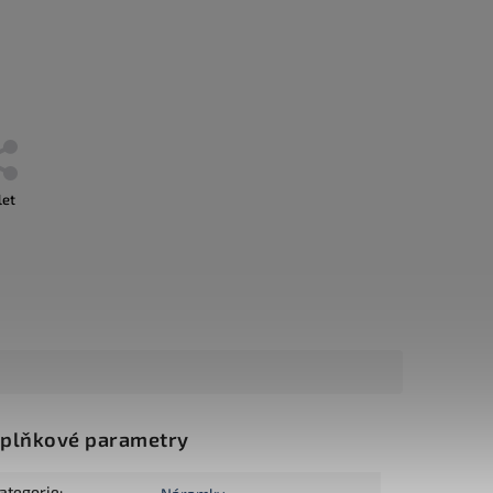
let
plňkové parametry
ategorie
: