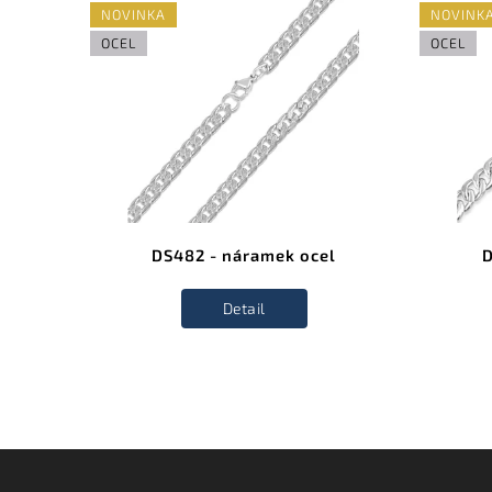
NOVINKA
NOVINK
OCEL
OCEL
el
DS482 - náramek ocel
D
Detail