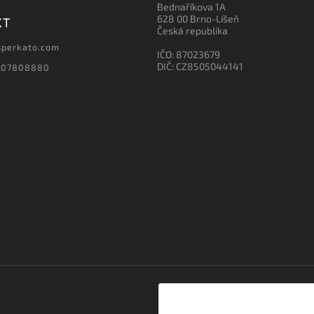
Bednaříkova 1A
628 00 Brno-Líšeň
KT
Česká republika
sperkato.com
IČO: 87023679
DIČ: CZ8505044141
607808880