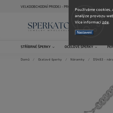
VELKOOBCHODNÍ PRODEJ - PRO ZOBRAZENÍ CEN SE REGIS
Používáme cookies, 
analýze provozu webu
Více informací
zde
.
Nastavení
STŘÍBRNÉ ŠPERKY
OCELOVÉ ŠPERKY
PE
Domů
/
Ocelové šperky
/
Náramky
/
DS483 - nár