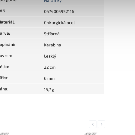
Náramky
AN
:
0674005952116
ateriál
:
Chirurgická ocel
arva
:
Stříbrná
apínání
:
Karabina
ovrch
:
Lesklý
élka
:
22 cm
ířka
:
6 mm
áha
:
15,7 g
Previous
Next