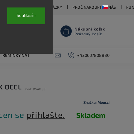
TY
ČASTO KLADENÉ OTÁZKY
PROČ NAKOUPIT U NÁS
PUN
Souhlasím
Nákupní košík
Prázdný košík
ŘEMÍNKY NA HODINKY
AKCE
+420607808880
PIERCING
KONTAKT
K OCEL
Kód:
DS483B
Značka:
Meucci
 cen se
přihlašte.
Skladem