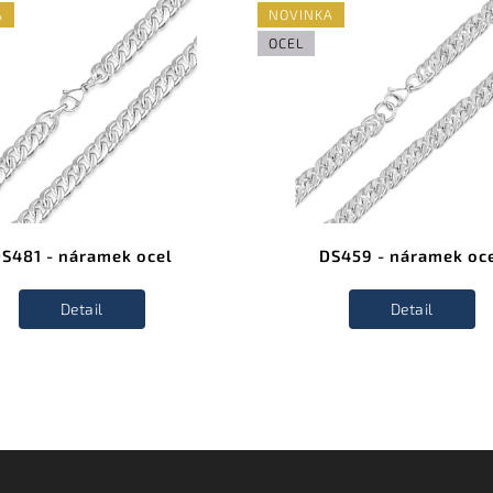
A
NOVINKA
OCEL
S481 - náramek ocel
DS459 - náramek oc
Detail
Detail