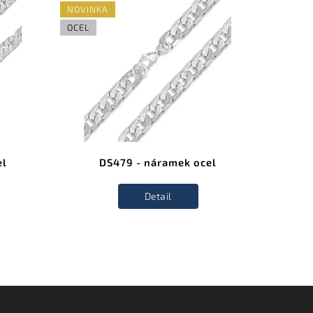
NOVINKA
NOVINK
OCEL
OCEL
el
DS479 - náramek ocel
Detail