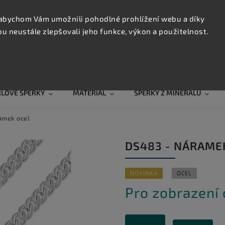
KONTAK
TRUJTE
abychom Vám umožnili pohodlné prohlížení webu a díky
 neustále zlepšovali jeho funkce, výkon a použitelnost.
Hledat
RLOVÉ ŠPERKY
MATERIÁL
ŠPERKY Z MINERÁLŮ
amek ocel
DS483 - NÁRAME
NOVINKA
OCEL
Pro zobrazení