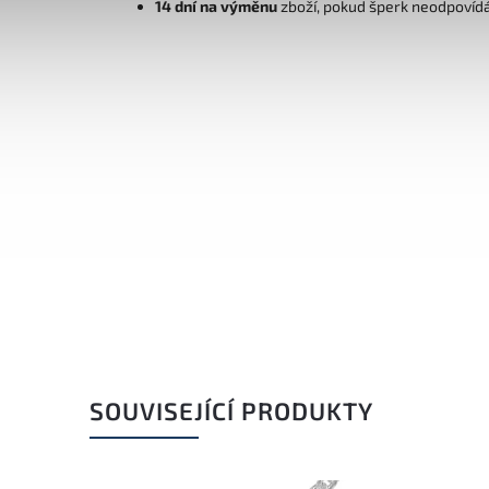
14 dní na výměnu
zboží, pokud šperk neodpovíd
SOUVISEJÍCÍ PRODUKTY