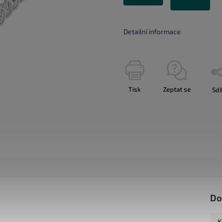
Detailní informace
Tisk
Zeptat se
Sdí
Do
K