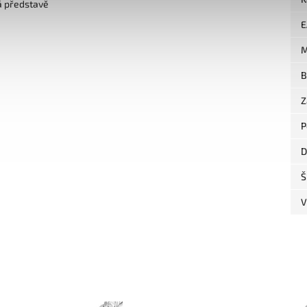
á představě
E
M
B
Z
P
D
Š
V