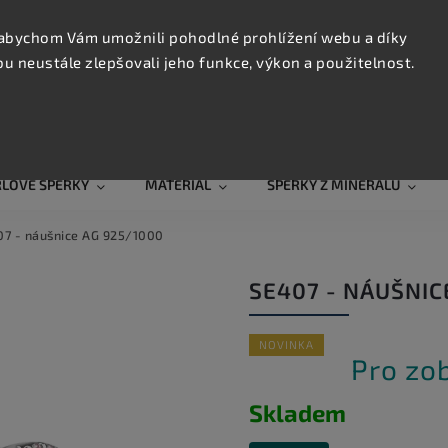
KONTAK
TRUJTE
abychom Vám umožnili pohodlné prohlížení webu a díky
 neustále zlepšovali jeho funkce, výkon a použitelnost.
Hledat
RLOVÉ ŠPERKY
MATERIÁL
ŠPERKY Z MINERÁLŮ
7 - náušnice AG 925/1000
SE407 - NÁUŠNIC
NOVINKA
Pro zo
Skladem