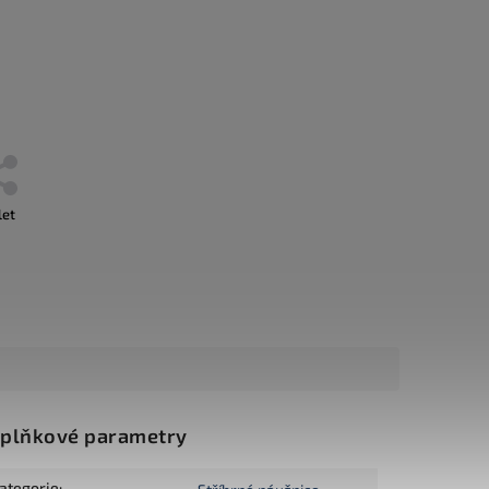
let
plňkové parametry
ategorie
: