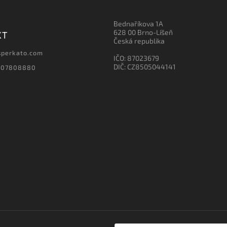
Bednaříkova 1A
628 00 Brno-Líšeň
KT
Česká republika
sperkato.com
IČO: 87023679
DIČ: CZ8505044141
607808880