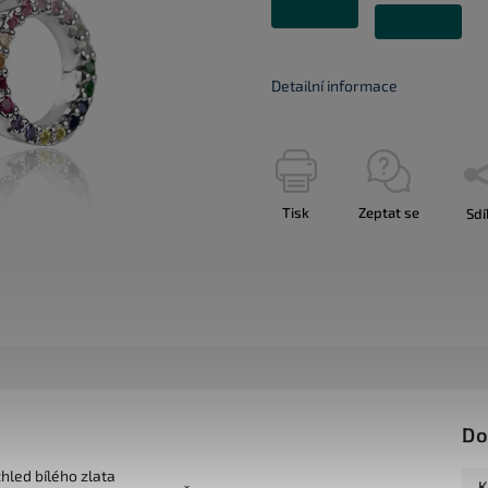
Detailní informace
Tisk
Zeptat se
Sdí
Do
zhled bílého zlata
K