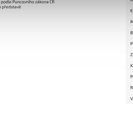
o podle Puncovního zákona ČR
á představě
E
M
B
P
Z
K
P
R
V