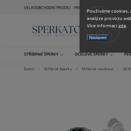
VELKOOBCHODNÍ PRODEJ - PRO ZOBRAZENÍ CEN SE REGIS
Používáme cookies, 
analýze provozu webu
Více informací
zde
.
Nastavení
STŘÍBRNÉ ŠPERKY
OCELOVÉ ŠPERKY
PE
Domů
/
Stříbrné šperky
/
Stříbrné náušnice
/
SE40