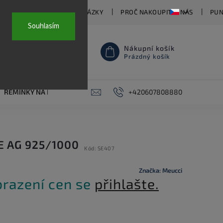
TY
ČASTO KLADENÉ OTÁZKY
PROČ NAKOUPIT U NÁS
PUN
Souhlasím
Nákupní košík
Prázdný košík
ŘEMÍNKY NA HODINKY
AKCE
+420607808880
PIERCING
KONTAKT
E AG 925/1000
Kód:
SE407
Značka:
Meucci
brazení cen se
přihlašte.