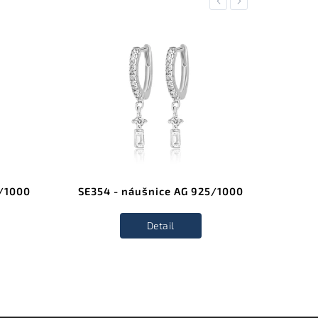
Previous
Next
NOVINK
5/1000
SE354 - náušnice AG 925/1000
SE39
Detail