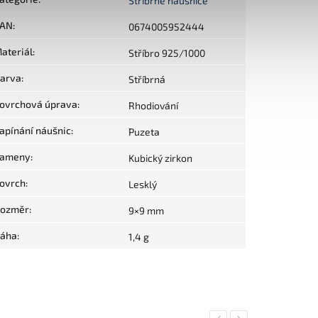
Stříbrné náušnice
AN
:
0674005952444
ateriál
:
Stříbro 925/1000
arva
:
Stříbrná
ovrchová úprava
:
Rhodiování
apínání náušnic
:
Puzeta
ameny
:
Kubický zirkon
ovrch
:
Lesklý
ozměr
:
9×9 mm
áha
:
1,4 g