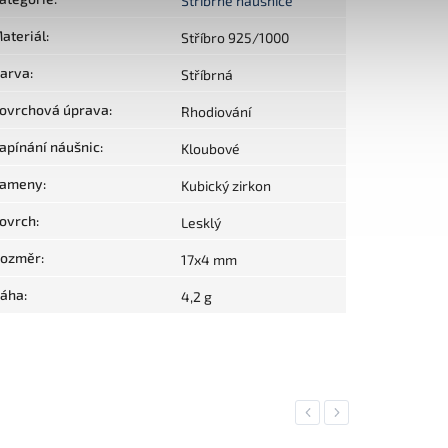
Stříbrné náušnice
ateriál
:
Stříbro 925/1000
arva
:
Stříbrná
ovrchová úprava
:
Rhodiování
apínání náušnic
:
Kloubové
ameny
:
Kubický zirkon
ovrch
:
Lesklý
ozměr
:
17x4 mm
áha
:
4,2 g
Previous
Next