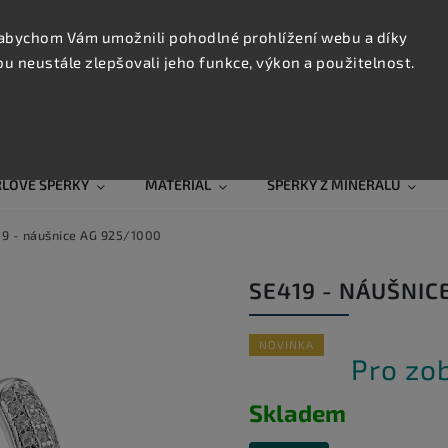
KONTAK
TRUJTE
abychom Vám umožnili pohodlné prohlížení webu a díky
 neustále zlepšovali jeho funkce, výkon a použitelnost.
Hledat
RLOVÉ ŠPERKY
MATERIÁL
ŠPERKY Z MINERÁLŮ
9 - náušnice AG 925/1000
SE419 - NÁUŠNIC
NOVINKA
Pro zo
Skladem