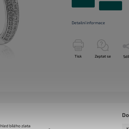
Detailní informace
Tisk
Zeptat se
Sdí
Do
zhled bílého zlata
K