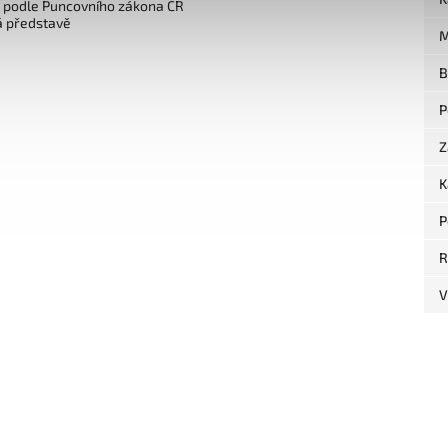
o podle Puncovního zákona ČR
á představě
M
B
P
Z
K
P
R
V