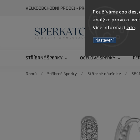
VELKOOBCHODNÍ PRODEJ - PRO ZOBRAZENÍ CEN SE REGIS
Používáme cookies, 
analýze provozu webu
Více informací
zde
.
Nastavení
STŘÍBRNÉ ŠPERKY
OCELOVÉ ŠPERKY
PE
Domů
/
Stříbrné šperky
/
Stříbrné náušnice
/
SE41