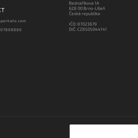
Bednaříkova 1A
628 00 Brno-Líšeň
KT
Česká republika
sperkato.com
IČO: 87023679
DIČ: CZ8505044141
607808880