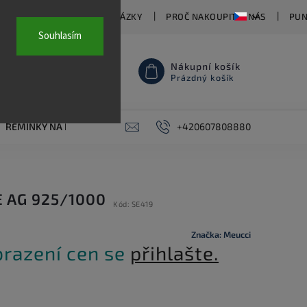
TY
ČASTO KLADENÉ OTÁZKY
PROČ NAKOUPIT U NÁS
PUN
Souhlasím
Nákupní košík
Prázdný košík
ŘEMÍNKY NA HODINKY
AKCE
+420607808880
PIERCING
KONTAKT
E AG 925/1000
Kód:
SE419
Značka:
Meucci
brazení cen se
přihlašte.