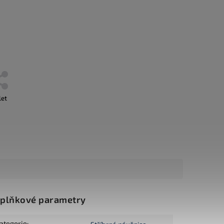
let
plňkové parametry
ategorie
: