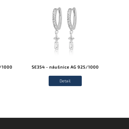
NOVINK
5/1000
SE354 - náušnice AG 925/1000
SE39
Detail