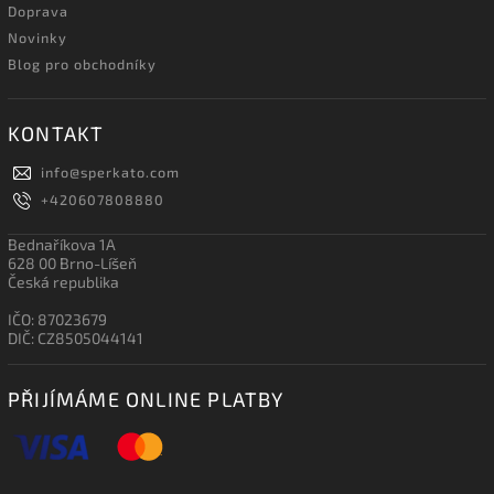
Doprava
Novinky
Blog pro obchodníky
KONTAKT
info
@
sperkato.com
+420607808880
Bednaříkova 1A
628 00 Brno-Líšeň
Česká republika
IČO: 87023679
DIČ: CZ8505044141
PŘIJÍMÁME ONLINE PLATBY