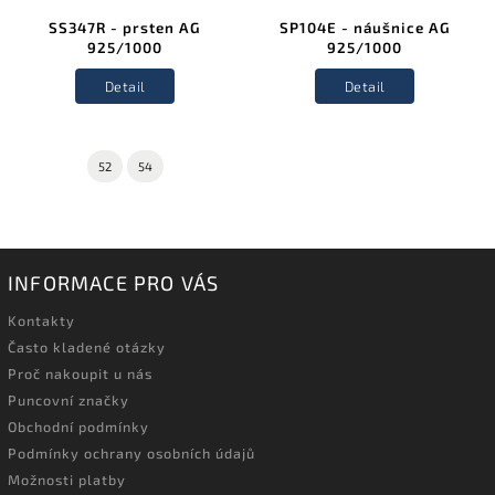
SS347R - prsten AG
SP104E - náušnice AG
925/1000
925/1000
Detail
Detail
52
54
INFORMACE PRO VÁS
Kontakty
Často kladené otázky
Proč nakoupit u nás
Puncovní značky
Obchodní podmínky
Podmínky ochrany osobních údajů
Možnosti platby