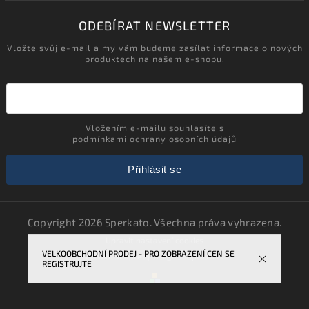
ODEBÍRAT NEWSLETTER
Vložte svůj e-mail a my vám budeme zasílat informace o nových
produktech na našem e-shopu.
Vložením e-mailu souhlasíte s
podmínkami ochrany osobních údajů
Přihlásit se
Copyright 2026
Sperkato
. Všechna práva vyhrazena.
Upravit nastavení cookies
VELKOOBCHODNÍ PRODEJ - PRO ZOBRAZENÍ CEN SE
Vytvořil
Shoptet
| Design
Shoptak.cz.
REGISTRUJTE