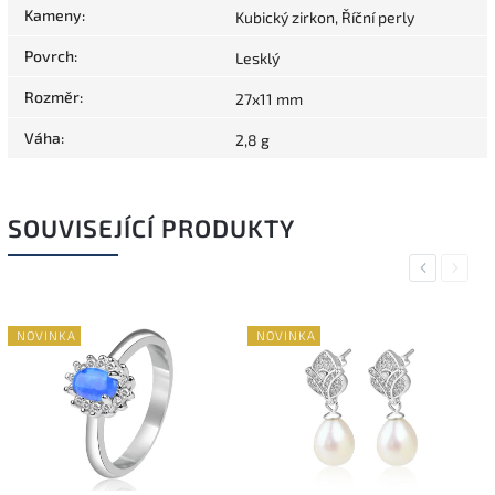
Kameny
:
Kubický zirkon, Říční perly
Povrch
:
Lesklý
Rozměr
:
27x11 mm
Váha
:
2,8 g
SOUVISEJÍCÍ PRODUKTY
Previous
Next
NOVINKA
NOVINKA