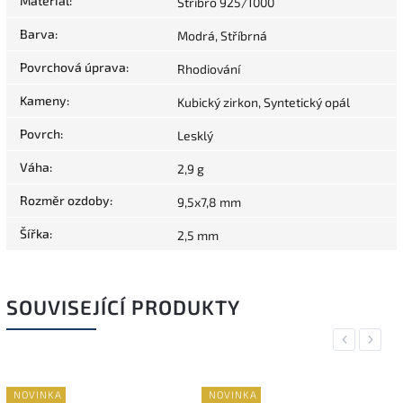
Materiál
:
Stříbro 925/1000
Barva
:
Modrá, Stříbrná
Povrchová úprava
:
Rhodiování
Kameny
:
Kubický zirkon, Syntetický opál
Povrch
:
Lesklý
Váha
:
2,9 g
Rozměr ozdoby
:
9,5x7,8 mm
Šířka
:
2,5 mm
SOUVISEJÍCÍ PRODUKTY
Previous
Next
NOVINKA
NOVINKA