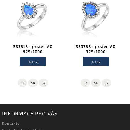
SS381R - prsten AG
SS378R - prsten AG
925/1000
925/1000
Detail
Detail
52
54
57
52
54
57
INFORMACE PRO VÁS
Kontakty