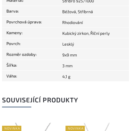
Materiál
:
Stříbro 925/1000
Barva
:
Béžová, Stříbrná
Povrchová úprava
:
Rhodiování
Kameny
:
Kubický zirkon, Říční perly
Povrch
:
Lesklý
Rozměr ozdoby
:
9x9 mm
Šířka
:
3 mm
Váha
:
4,1 g
SOUVISEJÍCÍ PRODUKTY
NOVINKA
NOVINKA