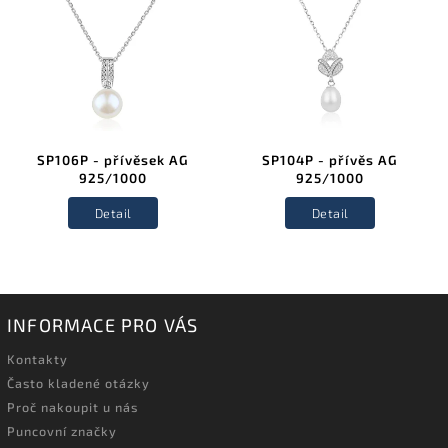
SP106P - přívěsek AG
SP104P - přívěs AG
925/1000
925/1000
Detail
Detail
INFORMACE PRO VÁS
Kontakty
Často kladené otázky
Proč nakoupit u nás
Puncovní značky