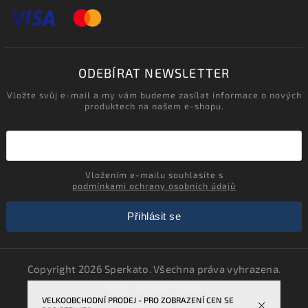
ODEBÍRAT NEWSLETTER
Vložte svůj e-mail a my vám budeme zasílat informace o nových
produktech na našem e-shopu.
Vložením e-mailu souhlasíte s
podmínkami ochrany osobních údajů
Přihlásit se
Copyright 2026
Sperkato
. Všechna práva vyhrazena.
Upravit nastavení cookies
VELKOOBCHODNÍ PRODEJ - PRO ZOBRAZENÍ CEN SE
Vytvořil
Shoptet
| Design
Shoptak.cz.