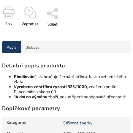
Tisk
Zeptat se
Sdílet
Popis
Diskuze
Detailní popis produktu
Rhodiování
- zabraňuje černání stříbra, lesk a vzhled bílého
zlata
Vyrobeno ze stříbra ryzosti 925/1000
, značeno podle
Puncovního zákona ČR
14 dní na výměnu
zboží, pokud šperk neodpovídá představě
Doplňkové parametry
Kategorie
:
Stříbrné šperky