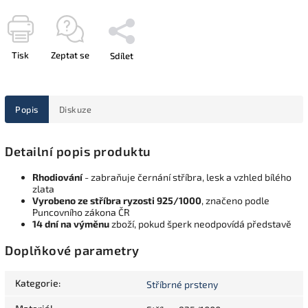
Tisk
Zeptat se
Sdílet
Popis
Diskuze
Detailní popis produktu
Rhodiování
- zabraňuje černání stříbra, lesk a vzhled bílého
zlata
Vyrobeno ze stříbra ryzosti 925/1000
, značeno podle
Puncovního zákona ČR
14 dní na výměnu
zboží, pokud šperk neodpovídá představě
Doplňkové parametry
Kategorie
:
Stříbrné prsteny