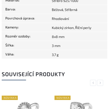
Materiál
:
Stříbro 925/1000
Barva
:
Béžová, Stříbrná
Povrchová úprava
:
Rhodiování
Kameny
:
Kubický zirkon, Říční perly
Rozměr ozdoby
:
8x8 mm
Šířka
:
3 mm
Váha
:
3,7 g
SOUVISEJÍCÍ PRODUKTY
Previous
Next
NOVINKA
NOVINKA