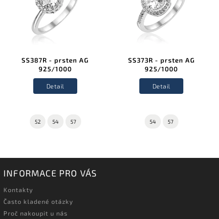
SS387R - prsten AG
SS373R - prsten AG
925/1000
925/1000
Detail
Detail
52
54
57
54
57
INFORMACE PRO VÁS
Kontakty
Často kladené otázky
Proč nakoupit u nás