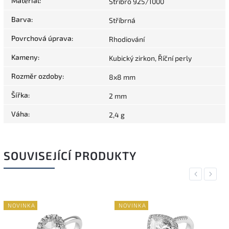
Materiál
:
Stříbro 925/1000
Barva
:
Stříbrná
Povrchová úprava
:
Rhodiování
Kameny
:
Kubický zirkon, Říční perly
Rozměr ozdoby
:
8x8 mm
Šířka
:
2 mm
Váha
:
2,4 g
SOUVISEJÍCÍ PRODUKTY
Previous
Next
NOVINKA
NOVINKA