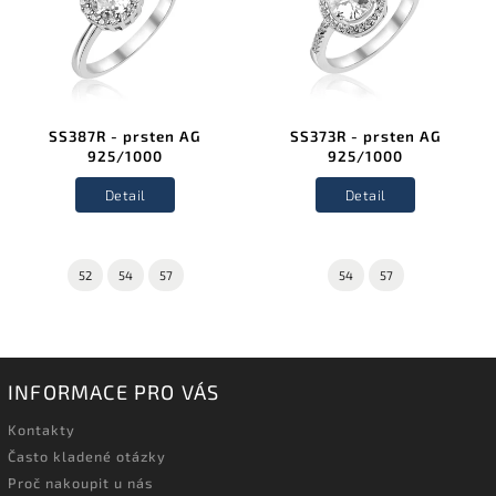
SS387R - prsten AG
SS373R - prsten AG
925/1000
925/1000
Detail
Detail
52
54
57
54
57
INFORMACE PRO VÁS
Kontakty
Často kladené otázky
Proč nakoupit u nás