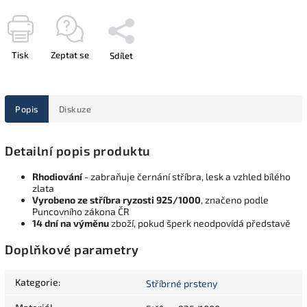
Tisk
Zeptat se
Sdílet
Popis
Diskuze
Detailní popis produktu
Rhodiování
- zabraňuje černání stříbra, lesk a vzhled bílého
zlata
Vyrobeno ze stříbra ryzosti 925/1000
, značeno podle
Puncovního zákona ČR
14 dní na výměnu
zboží, pokud šperk neodpovídá představě
Doplňkové parametry
Kategorie
:
Stříbrné prsteny