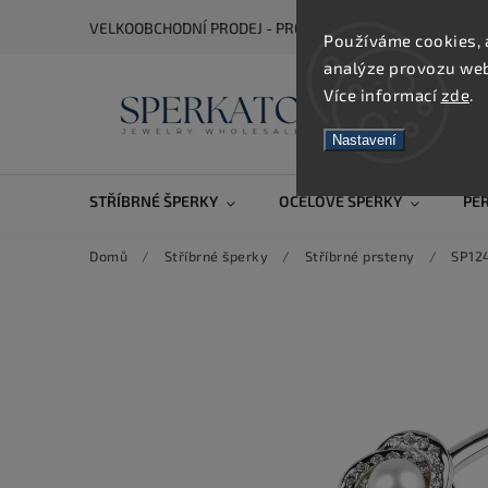
VELKOOBCHODNÍ PRODEJ - PRO ZOBRAZENÍ CEN SE REGIS
Používáme cookies, 
analýze provozu webu
Více informací
zde
.
Nastavení
STŘÍBRNÉ ŠPERKY
OCELOVÉ ŠPERKY
PE
Domů
/
Stříbrné šperky
/
Stříbrné prsteny
/
SP12