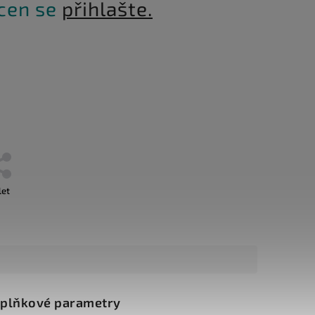
 cen se
přihlašte.
let
plňkové parametry