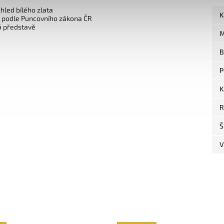
zhled bílého zlata
K
o podle Puncovního zákona ČR
á představě
M
B
P
K
R
Š
V