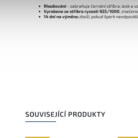
Rhodiování
- zabraňuje černání stříbra, lesk a v
Vyrobeno ze stříbra ryzosti 925/1000
, značen
14 dní na výměnu
zboží, pokud šperk neodpovíd
SOUVISEJÍCÍ PRODUKTY