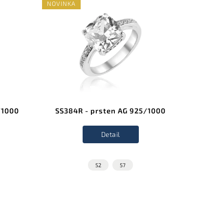
NOVINKA
NOVINK
/1000
SS384R - prsten AG 925/1000
SS38
Detail
52
57