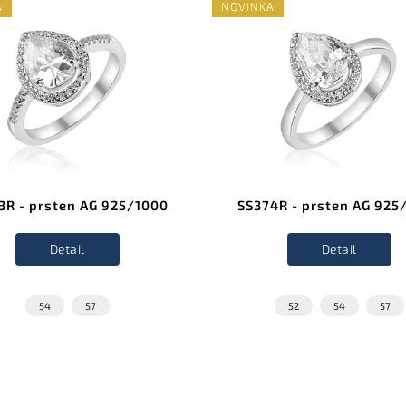
A
NOVINKA
3R - prsten AG 925/1000
SS374R - prsten AG 925
Detail
Detail
54
57
52
54
57