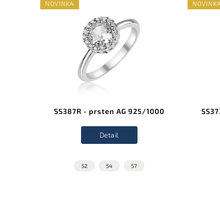
NOVINKA
NOVINK
1000
SS387R - prsten AG 925/1000
SS37
Detail
52
54
57