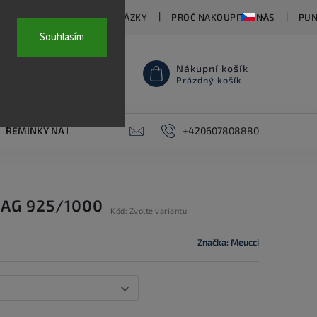
TY
ČASTO KLADENÉ OTÁZKY
PROČ NAKOUPIT U NÁS
PUN
Souhlasím
Nákupní košík
Prázdný košík
ŘEMÍNKY NA HODINKY
AKCE
+420607808880
PIERCING
KONTAKT
 AG 925/1000
Kód:
Zvolte variantu
Značka:
Meucci