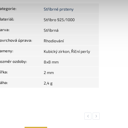
ategorie
:
Stříbrné prsteny
ateriál
:
Stříbro 925/1000
arva
:
Stříbrná
ovrchová úprava
:
Rhodiování
ameny
:
Kubický zirkon, Říční perly
ozměr ozdoby
:
8x8 mm
ířka
:
2 mm
áha
:
2,4 g
Previous
Next