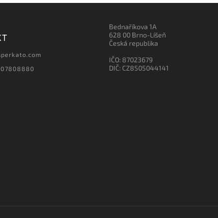
Bednaříkova 1A
628 00 Brno-Líšeň
KT
Česká republika
sperkato.com
IČO: 87023679
DIČ: CZ8505044141
607808880