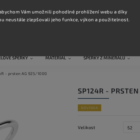
KONTAK
TRUJTE
abychom Vám umožnili pohodlné prohlížení webu a díky
 neustále zlepšovali jeho funkce, výkon a použitelnost.
Hledat
RLOVÉ ŠPERKY
MATERIÁL
ŠPERKY Z MINERÁLŮ
4R - prsten AG 925/1000
SP124R - PRSTEN
NOVINKA
Velikost