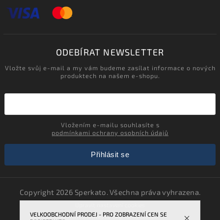
ODEBÍRAT NEWSLETTER
Vložte svůj e-mail a my vám budeme zasílat informace o nových
produktech na našem e-shopu.
Vložením e-mailu souhlasíte s
podmínkami ochrany osobních údajů
Přihlásit se
Copyright 2026
Sperkato
. Všechna práva vyhrazena.
Upravit nastavení cookies
VELKOOBCHODNÍ PRODEJ - PRO ZOBRAZENÍ CEN SE
Vytvořil
Shoptet
| Design
Shoptak.cz.