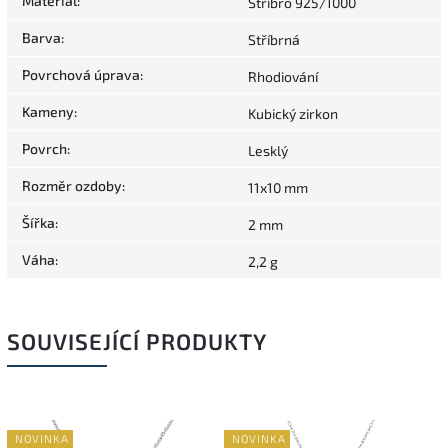
Materiál
:
Stříbro 925/1000
Barva
:
Stříbrná
Povrchová úprava
:
Rhodiování
Kameny
:
Kubický zirkon
Povrch
:
Lesklý
Rozměr ozdoby
:
11x10 mm
Šířka
:
2 mm
Váha
:
2,2 g
SOUVISEJÍCÍ PRODUKTY
NOVINKA
NOVINKA