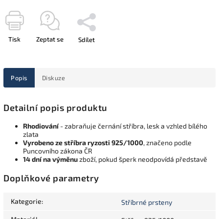
Tisk
Zeptat se
Sdílet
Popis
Diskuze
Detailní popis produktu
Rhodiování
- zabraňuje černání stříbra, lesk a vzhled bílého
zlata
Vyrobeno ze stříbra ryzosti 925/1000
, značeno podle
Puncovního zákona ČR
14 dní na výměnu
zboží, pokud šperk neodpovídá představě
Doplňkové parametry
Kategorie
:
Stříbrné prsteny