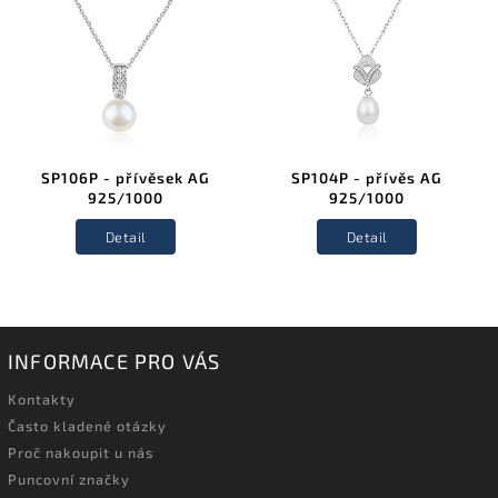
SP106P - přívěsek AG
SP104P - přívěs AG
925/1000
925/1000
Detail
Detail
INFORMACE PRO VÁS
Kontakty
Často kladené otázky
Proč nakoupit u nás
Puncovní značky