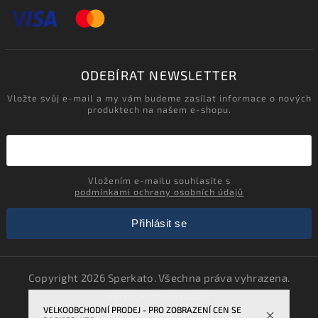
ODEBÍRAT NEWSLETTER
Vložte svůj e-mail a my vám budeme zasílat informace o nových
produktech na našem e-shopu.
Vložením e-mailu souhlasíte s
podmínkami ochrany osobních údajů
Přihlásit se
Copyright 2026
Sperkato
. Všechna práva vyhrazena.
Upravit nastavení cookies
VELKOOBCHODNÍ PRODEJ - PRO ZOBRAZENÍ CEN SE
Vytvořil
Shoptet
| Design
Shoptak.cz.