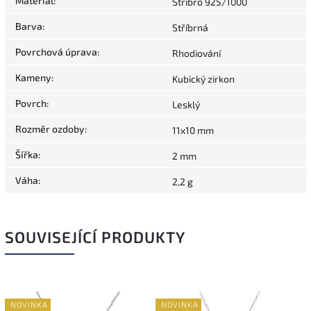
Materiál
:
Stříbro 925/1000
Barva
:
Stříbrná
Povrchová úprava
:
Rhodiování
Kameny
:
Kubický zirkon
Povrch
:
Lesklý
Rozměr ozdoby
:
11x10 mm
Šířka
:
2 mm
Váha
:
2,2 g
SOUVISEJÍCÍ PRODUKTY
NOVINKA
NOVINKA