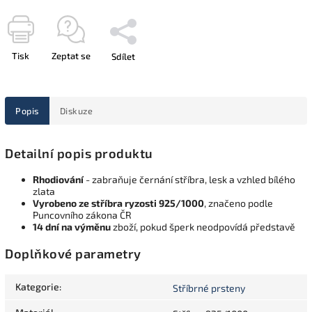
Tisk
Zeptat se
Sdílet
Popis
Diskuze
Detailní popis produktu
Rhodiování
- zabraňuje černání stříbra, lesk a vzhled bílého
zlata
Vyrobeno ze stříbra ryzosti 925/1000
, značeno podle
Puncovního zákona ČR
14 dní na výměnu
zboží, pokud šperk neodpovídá představě
Doplňkové parametry
Kategorie
:
Stříbrné prsteny