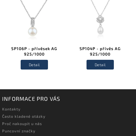
SP106P - přívěsek AG
SP104P - přívěs AG
925/1000
925/1000
Detail
Detail
INFORMACE PRO VÁS
Kontakty
Často kladené otázky
Proč nakoupit u nás
Puncovní značky