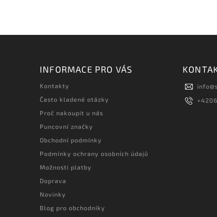
INFORMACE PRO VÁS
KONTA
Kontakty
info
@
Často kladené otázky
+420
Proč nakoupit u nás
Puncovní značky
Obchodní podmínky
Podmínky ochrany osobních údajů
Možnosti platby
Doprava
Novinky
Blog pro obchodníky