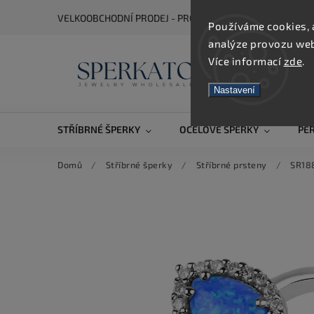
VELKOOBCHODNÍ PRODEJ - PRO ZOBRAZENÍ CEN SE REGIS
Používáme cookies, 
analýze provozu webu
Více informací
zde
.
Nastavení
STŘÍBRNÉ ŠPERKY
OCELOVÉ ŠPERKY
PE
Domů
/
Stříbrné šperky
/
Stříbrné prsteny
/
SR18