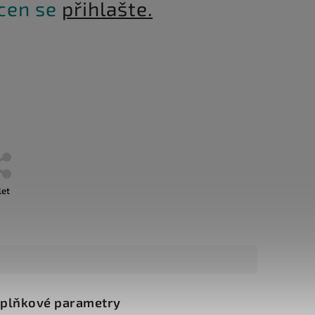
 cen se
přihlašte.
let
plňkové parametry