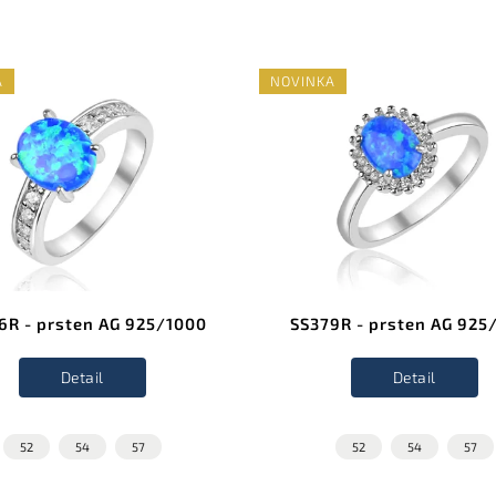
A
NOVINKA
6R - prsten AG 925/1000
SS379R - prsten AG 925
Detail
Detail
52
54
57
52
54
57