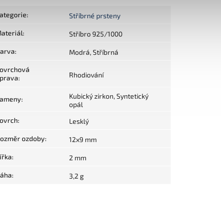
ategorie
:
Stříbrné prsteny
ateriál
:
Stříbro 925/1000
arva
:
Modrá, Stříbrná
ovrchová
Rhodiování
prava
:
Kubický zirkon, Syntetický
ameny
:
opál
ovrch
:
Lesklý
ozměr ozdoby
:
12x9 mm
ířka
:
2 mm
áha
:
3,2 g