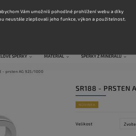
KONTAK
TRUJTE
abychom Vám umožnili pohodlné prohlížení webu a díky
 neustále zlepšovali jeho funkce, výkon a použitelnost.
Hledat
RLOVÉ ŠPERKY
MATERIÁL
ŠPERKY Z MINERÁLŮ
8 - prsten AG 925/1000
SR188 - PRSTEN 
NOVINKA
Velikost