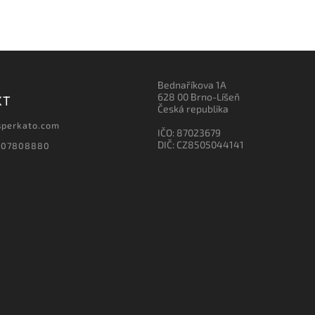
Bednaříkova 1A
628 00 Brno-Líšeň
KT
Česká republika
sperkato.com
IČO: 87023679
DIČ: CZ8505044141
607808880