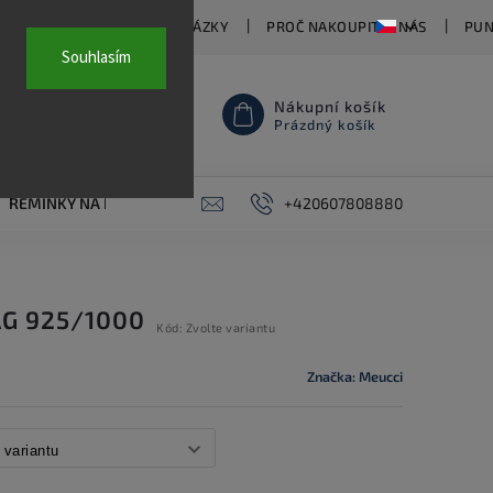
TY
ČASTO KLADENÉ OTÁZKY
PROČ NAKOUPIT U NÁS
PUN
Souhlasím
Nákupní košík
Prázdný košík
ŘEMÍNKY NA HODINKY
AKCE
+420607808880
PIERCING
KONTAKT
AG 925/1000
Kód:
Zvolte variantu
Značka:
Meucci