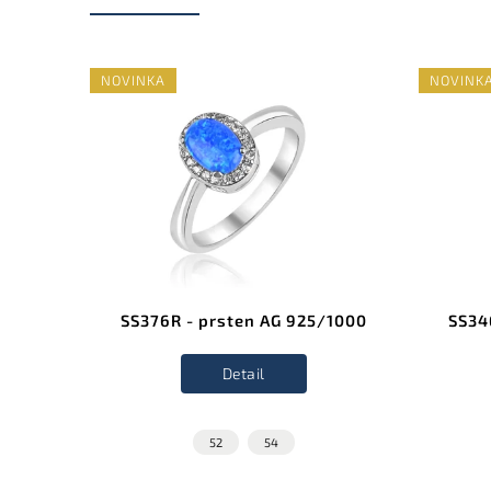
NOVINKA
NOVINK
/1000
SS376R - prsten AG 925/1000
SS34
Detail
52
54