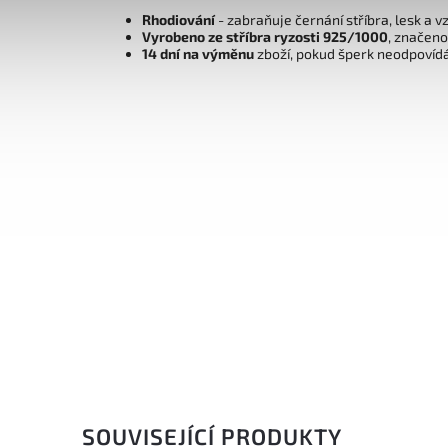
Rhodiování
- zabraňuje černání stříbra, lesk a v
Vyrobeno ze stříbra ryzosti 925/1000
, značen
14 dní na výměnu
zboží, pokud šperk neodpovíd
SOUVISEJÍCÍ PRODUKTY