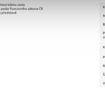
zhled bílého zlata
K
o podle Puncovního zákona ČR
á představě
M
B
P
ú
K
P
R
Š
V