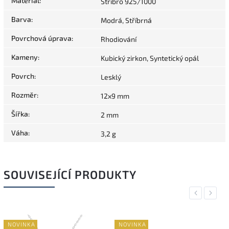
Materiál
:
Stříbro 925/1000
Barva
:
Modrá, Stříbrná
Povrchová úprava
:
Rhodiování
Kameny
:
Kubický zirkon, Syntetický opál
Povrch
:
Lesklý
Rozměr
:
12x9 mm
Šířka
:
2 mm
Váha
:
3,2 g
SOUVISEJÍCÍ PRODUKTY
Previous
Next
NOVINKA
NOVINKA