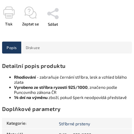
Tisk
Zeptat se
Sdílet
Popis
Diskuze
Detailní popis produktu
Rhodiování
- zabraňuje černání stříbra, lesk a vzhled bílého
zlata
Vyrobeno ze stříbra ryzosti 925/1000
, značeno podle
Puncovního zákona ČR
14 dní na výměnu
zboží, pokud šperk neodpovídá představě
Doplňkové parametry
Kategorie
:
Stříbrné prsteny