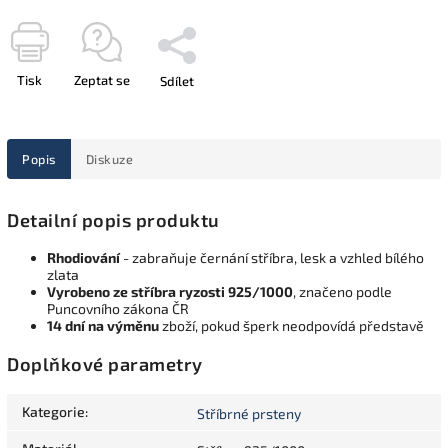
Tisk
Zeptat se
Sdílet
Popis
Diskuze
Detailní popis produktu
Rhodiování
- zabraňuje černání stříbra, lesk a vzhled bílého
zlata
Vyrobeno ze stříbra ryzosti 925/1000
, značeno podle
Puncovního zákona ČR
14 dní na výměnu
zboží, pokud šperk neodpovídá představě
Doplňkové parametry
Kategorie
:
Stříbrné prsteny