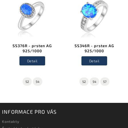
SS376R - prsten AG
SS346R - prsten AG
925/1000
925/1000
Detail
Detail
52
54
52
54
57
INFORMACE PRO VÁS
Kontakty