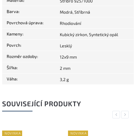
Materiál
:
Stříbro 925/1000
Barva
:
Modrá, Stříbrná
Povrchová úprava
:
Rhodiování
Kameny
:
Kubický zirkon, Syntetický opál
Povrch
:
Lesklý
Rozměr ozdoby
:
12x9 mm
Šířka
:
2 mm
Váha
:
3,2 g
SOUVISEJÍCÍ PRODUKTY
Previous
Next
NOVINKA
NOVINKA