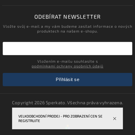
ODEBÍRAT NEWSLETTER
Vložte svůj e-mail a my vám budeme zasílat informace o nových
produktech na našem e-shopu.
Vložením e-mailu souhlasíte s
podmínkami ochrany osobních údajů
Přihlásit se
Copyright 2026
Sperkato
. Všechna práva vyhrazena.
Upravit nastavení cookies
VELKOOBCHODNÍ PRODEJ - PRO ZOBRAZENÍ CEN SE
Vytvořil
Shoptet
| Design
Shoptak.cz.
REGISTRUJTE