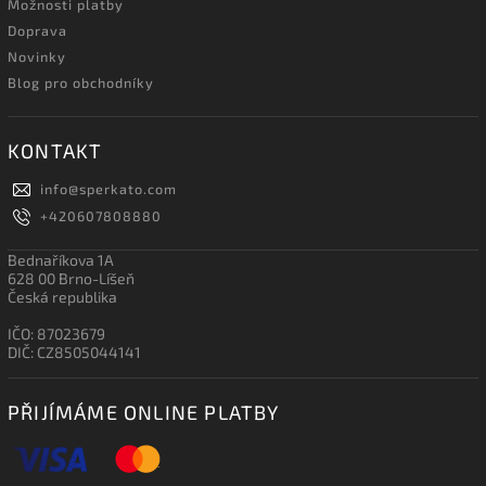
Možnosti platby
Doprava
Novinky
Blog pro obchodníky
KONTAKT
info
@
sperkato.com
+420607808880
Bednaříkova 1A
628 00 Brno-Líšeň
Česká republika
IČO: 87023679
DIČ: CZ8505044141
PŘIJÍMÁME ONLINE PLATBY