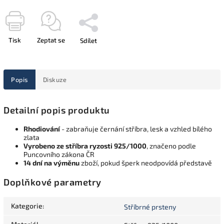
Tisk
Zeptat se
Sdílet
Popis
Diskuze
Detailní popis produktu
Rhodiování
- zabraňuje černání stříbra, lesk a vzhled bílého
zlata
Vyrobeno ze stříbra ryzosti 925/1000
, značeno podle
Puncovního zákona ČR
14 dní na výměnu
zboží, pokud šperk neodpovídá představě
Doplňkové parametry
Kategorie
:
Stříbrné prsteny