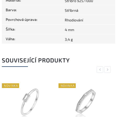
Materiál
:
Stříbro 925/1000
Barva
:
Stříbrná
Povrchová úprava
:
Rhodiování
Šířka
:
4 mm
Váha
:
3,4 g
SOUVISEJÍCÍ PRODUKTY
Previous
Next
NOVINKA
NOVINKA