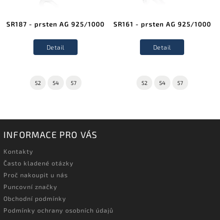
SR187 - prsten AG 925/1000
SR161 - prsten AG 925/1000
Detail
Detail
52
54
57
52
54
57
INFORMACE PRO VÁS
Kontakty
Často kladené otázky
Proč nakoupit u nás
Puncovní značky
Obchodní podmínky
Podmínky ochrany osobních údajů