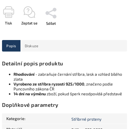
Tisk
Zeptat se
Sdílet
Popis
Diskuze
Detailní popis produktu
Rhodiování
- zabraňuje černání stříbra, lesk a vzhled bílého
zlata
Vyrobeno ze stříbra ryzosti 925/1000
, značeno podle
Puncovního zákona ČR
14 dní na výměnu
zboží, pokud šperk neodpovídá představě
Doplňkové parametry
Kategorie
:
Stříbrné prsteny