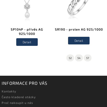
SP104P - přívěs AG
SR190 - prsten AG 925/1000
925/1000
Detail
Detail
52
54
57
INFORMACE PRO VÁS
Kontakty
Často kladené otázky
Proč nakoupit u nás