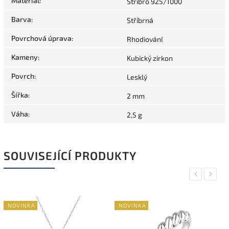
Materiál
:
Stříbro 925/1000
Barva
:
Stříbrná
Povrchová úprava
:
Rhodiování
Kameny
:
Kubický zirkon
Povrch
:
Lesklý
Šířka
:
2 mm
Váha
:
2,5 g
SOUVISEJÍCÍ PRODUKTY
Previous
Next
NOVINKA
NOVINKA