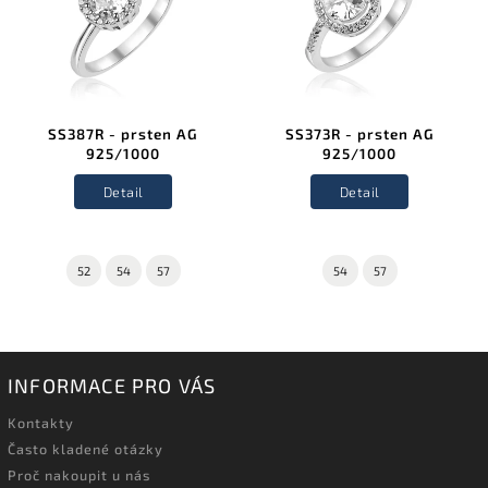
SS387R - prsten AG
SS373R - prsten AG
925/1000
925/1000
Detail
Detail
52
54
57
54
57
INFORMACE PRO VÁS
Kontakty
Často kladené otázky
Proč nakoupit u nás