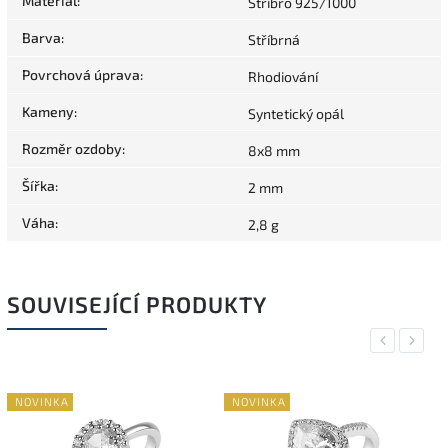
Materiál
:
Stříbro 925/1000
Barva
:
Stříbrná
Povrchová úprava
:
Rhodiování
Kameny
:
Syntetický opál
Rozměr ozdoby
:
8x8 mm
Šířka
:
2 mm
Váha
:
2,8 g
SOUVISEJÍCÍ PRODUKTY
Previous
Next
NOVINKA
NOVINKA