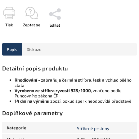
Tisk
Zeptat se
Sdílet
Popis
Diskuze
Detailní popis produktu
Rhodiování
- zabraňuje černání stříbra, lesk a vzhled bílého
zlata
Vyrobeno ze stříbra ryzosti 925/1000
, značeno podle
Puncovního zákona ČR
14 dní na výměnu
zboží, pokud šperk neodpovídá představě
Doplňkové parametry
Kategorie
:
Stříbrné prsteny