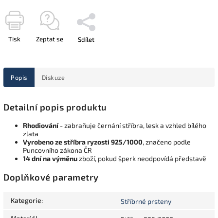
Tisk
Zeptat se
Sdílet
Popis
Diskuze
Detailní popis produktu
Rhodiování
- zabraňuje černání stříbra, lesk a vzhled bílého
zlata
Vyrobeno ze stříbra ryzosti 925/1000
, značeno podle
Puncovního zákona ČR
14 dní na výměnu
zboží, pokud šperk neodpovídá představě
Doplňkové parametry
Kategorie
:
Stříbrné prsteny