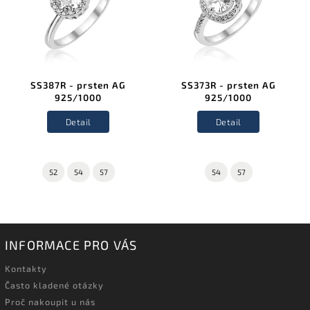
SS387R - prsten AG
SS373R - prsten AG
925/1000
925/1000
Detail
Detail
52
54
57
54
57
INFORMACE PRO VÁS
Kontakty
Často kladené otázky
Proč nakoupit u nás