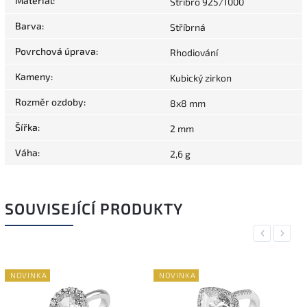
Materiál
:
Stříbro 925/1000
Barva
:
Stříbrná
Povrchová úprava
:
Rhodiování
Kameny
:
Kubický zirkon
Rozměr ozdoby
:
8x8 mm
Šířka
:
2 mm
Váha
:
2,6 g
SOUVISEJÍCÍ PRODUKTY
Previous
Next
NOVINKA
NOVINKA