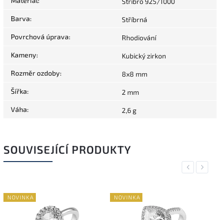
Materiál
:
Stříbro 925/1000
Barva
:
Stříbrná
Povrchová úprava
:
Rhodiování
Kameny
:
Kubický zirkon
Rozměr ozdoby
:
8x8 mm
Šířka
:
2 mm
Váha
:
2,6 g
SOUVISEJÍCÍ PRODUKTY
Previous
Next
NOVINKA
NOVINKA