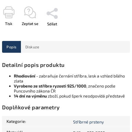
Tisk
Zeptat se
Sdílet
Popis
Diskuze
Detailní popis produktu
Rhodiování
- zabraňuje černání stříbra, lesk a vzhled bílého
zlata
Vyrobeno ze stříbra ryzosti 925/1000
, značeno podle
Puncovního zákona ČR
14 dní na výměnu
zboží, pokud šperk neodpovídá představě
Doplňkové parametry
Kategorie
:
Stříbrné prsteny