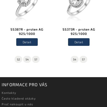
SS387R - prsten AG
SS373R - prsten AG
925/1000
925/1000
Detail
Detail
52
54
57
54
57
INFORMACE PRO VÁS
Kontakty
Často kladené otázky
Proč nakoupit u nás