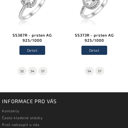
SS387R - prsten AG
SS373R - prsten AG
925/1000
925/1000
Detail
Detail
52
54
57
54
57
INFORMACE PRO VÁS
Kontakty
Často kladené otázky
Proč nakoupit u nás