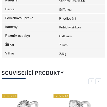
Materiál
:
Stříbro 925/1000
Barva
:
Stříbrná
Povrchová úprava
:
Rhodiování
Kameny
:
Kubický zirkon
Rozměr ozdoby
:
8x8 mm
Šířka
:
2 mm
Váha
:
2,6 g
SOUVISEJÍCÍ PRODUKTY
Previous
Next
NOVINKA
NOVINKA