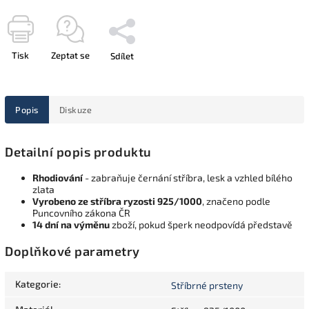
Tisk
Zeptat se
Sdílet
Popis
Diskuze
Detailní popis produktu
Rhodiování
- zabraňuje černání stříbra, lesk a vzhled bílého
zlata
Vyrobeno ze stříbra ryzosti 925/1000
, značeno podle
Puncovního zákona ČR
14 dní na výměnu
zboží, pokud šperk neodpovídá představě
Doplňkové parametry
Kategorie
:
Stříbrné prsteny