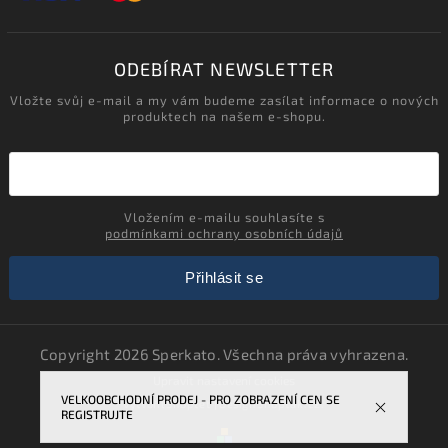
ODEBÍRAT NEWSLETTER
Vložte svůj e-mail a my vám budeme zasílat informace o nových
produktech na našem e-shopu.
Vložením e-mailu souhlasíte s
podmínkami ochrany osobních údajů
Přihlásit se
Copyright 2026
Sperkato
. Všechna práva vyhrazena.
Upravit nastavení cookies
VELKOOBCHODNÍ PRODEJ - PRO ZOBRAZENÍ CEN SE
Vytvořil
Shoptet
| Design
Shoptak.cz.
REGISTRUJTE