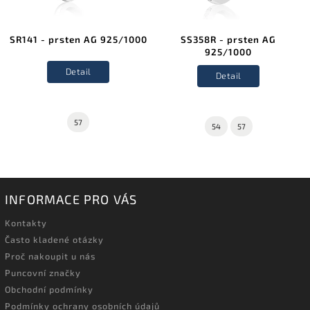
SR141 - prsten AG 925/1000
SS358R - prsten AG
925/1000
Detail
Detail
57
54
57
INFORMACE PRO VÁS
Kontakty
Často kladené otázky
Proč nakoupit u nás
Puncovní značky
Obchodní podmínky
Podmínky ochrany osobních údajů