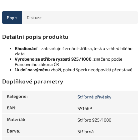
Popis
Diskuze
Detailní popis produktu
Rhodiování
- zabraňuje černání stříbra, lesk a vzhled bílého
zlata
Vyrobeno ze stříbra ryzosti 925/1000
, značeno podle
Puncovního zákona ČR
14 dní na výměnu
zboží, pokud šperk neodpovídá představě
Doplňkové parametry
Kategorie
:
Stříbrné přívěsky
EAN
:
SS166P
Materiál
:
Stříbro 925/1000
Barva
:
Stříbrná