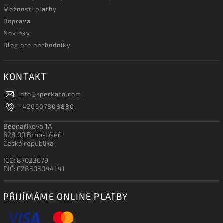
Možnosti platby
Doprava
Novinky
Blog pro obchodníky
KONTAKT
info
@
sperkato.com
+420607808880
Bednaříkova 1A
628 00 Brno-Líšeň
Česká republika
IČO: 87023679
DIČ: CZ8505044141
PŘIJÍMÁME ONLINE PLATBY