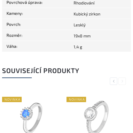
Povrchová úprava
:
Rhodiování
Kameny
:
Kubický zirkon
Povrch
:
Lesklý
Rozměr
:
19x8 mm
Váha
:
1,4 g
SOUVISEJÍCÍ PRODUKTY
Previous
Next
NOVINKA
NOVINKA