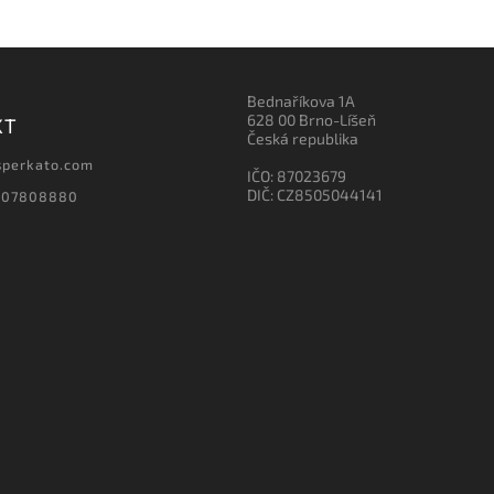
Bednaříkova 1A
628 00 Brno-Líšeň
KT
Česká republika
sperkato.com
IČO: 87023679
DIČ: CZ8505044141
607808880