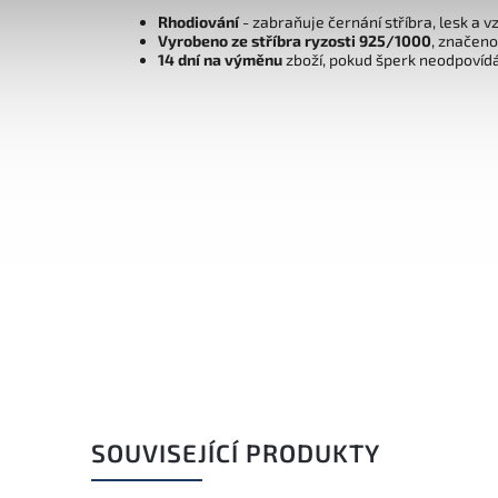
Rhodiování
- zabraňuje černání stříbra, lesk a v
Vyrobeno ze stříbra ryzosti 925/1000
, značen
14 dní na výměnu
zboží, pokud šperk neodpovíd
SOUVISEJÍCÍ PRODUKTY