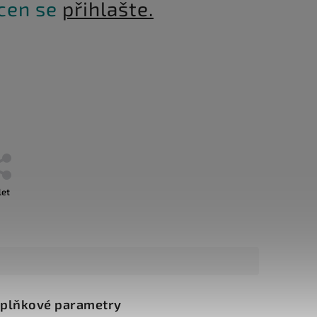
 cen se
přihlašte.
let
plňkové parametry