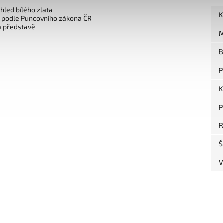
zhled bílého zlata
K
o podle Puncovního zákona ČR
á představě
M
B
P
K
P
R
Š
V