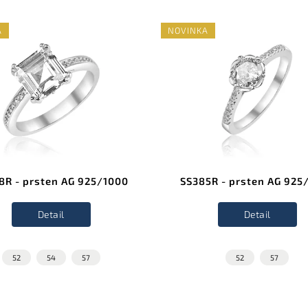
A
NOVINKA
8R - prsten AG 925/1000
SS385R - prsten AG 925
Detail
Detail
52
54
57
52
57