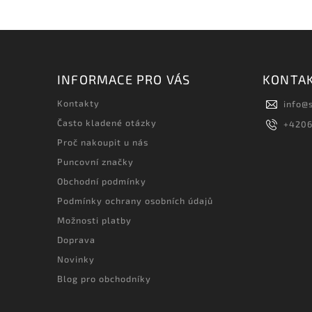
INFORMACE PRO VÁS
KONTA
Kontakty
info
@
Často kladené otázky
+420
Proč nakoupit u nás
Puncovní značky
Obchodní podmínky
Podmínky ochrany osobních údajů
Možnosti platby
Doprava
Novinky
Blog pro obchodníky