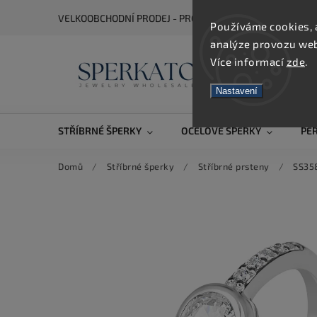
VELKOOBCHODNÍ PRODEJ - PRO ZOBRAZENÍ CEN SE REGIS
Používáme cookies, 
analýze provozu webu
Více informací
zde
.
Nastavení
STŘÍBRNÉ ŠPERKY
OCELOVÉ ŠPERKY
PE
Domů
/
Stříbrné šperky
/
Stříbrné prsteny
/
SS35