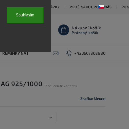
TY
ČASTO KLADENÉ OTÁZKY
PROČ NAKOUPIT U NÁS
PUN
Souhlasím
Nákupní košík
Prázdný košík
ŘEMÍNKY NA HODINKY
AKCE
+420607808880
PIERCING
KONTAKT
 AG 925/1000
Kód:
Zvolte variantu
Značka:
Meucci