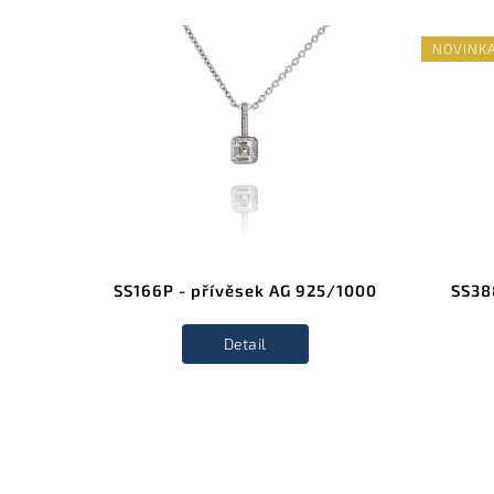
NOVINK
SS166P - přívěsek AG 925/1000
SS38
Detail