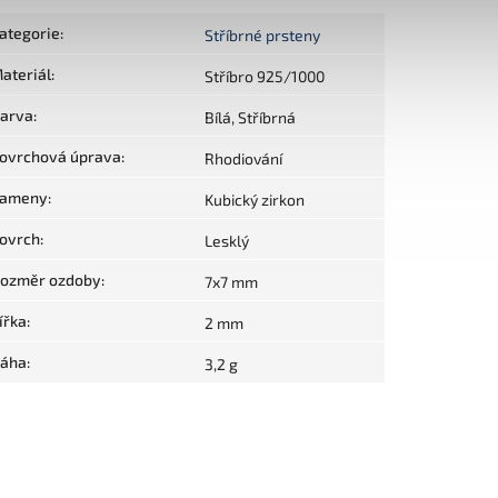
ategorie
:
Stříbrné prsteny
ateriál
:
Stříbro 925/1000
arva
:
Bílá, Stříbrná
ovrchová úprava
:
Rhodiování
ameny
:
Kubický zirkon
ovrch
:
Lesklý
ozměr ozdoby
:
7x7 mm
ířka
:
2 mm
áha
:
3,2 g