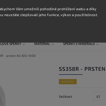
KONTAK
TRUJTE
abychom Vám umožnili pohodlné prohlížení webu a díky
 neustále zlepšovali jeho funkce, výkon a použitelnost.
Hledat
RLOVÉ ŠPERKY
MATERIÁL
ŠPERKY Z MINERÁLŮ
8R - prsten AG 925/1000
SS358R - PRSTEN
NOVINKA
Velikost