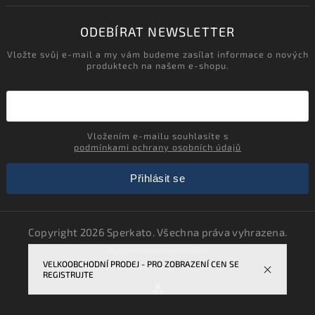
ODEBÍRAT NEWSLETTER
Vložte svůj e-mail a my vám budeme zasílat informace o nových
produktech na našem e-shopu.
Vložením e-mailu souhlasíte s
podmínkami ochrany osobních údajů
Přihlásit se
Copyright 2026
Sperkato
. Všechna práva vyhrazena.
Upravit nastavení cookies
VELKOOBCHODNÍ PRODEJ - PRO ZOBRAZENÍ CEN SE
Vytvořil
Shoptet
| Design
Shoptak.cz.
REGISTRUJTE