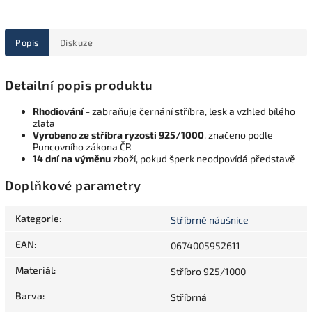
Popis
Diskuze
Detailní popis produktu
Rhodiování
- zabraňuje černání stříbra, lesk a vzhled bílého
zlata
Vyrobeno ze stříbra ryzosti 925/1000
, značeno podle
Puncovního zákona ČR
14 dní na výměnu
zboží, pokud šperk neodpovídá představě
Doplňkové parametry
Kategorie
:
Stříbrné náušnice
EAN
:
0674005952611
Materiál
:
Stříbro 925/1000
Barva
:
Stříbrná