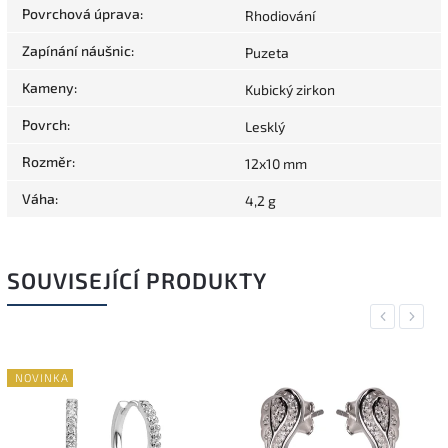
Povrchová úprava
:
Rhodiování
Zapínání náušnic
:
Puzeta
Kameny
:
Kubický zirkon
Povrch
:
Lesklý
Rozměr
:
12x10 mm
Váha
:
4,2 g
SOUVISEJÍCÍ PRODUKTY
Previous
Next
NOVINKA