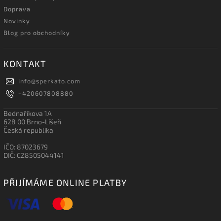
Doprava
Novinky
Blog pro obchodníky
KONTAKT
info
@
sperkato.com
+420607808880
Bednaříkova 1A
628 00 Brno-Líšeň
Česká republika
IČO: 87023679
DIČ: CZ8505044141
PŘIJÍMÁME ONLINE PLATBY