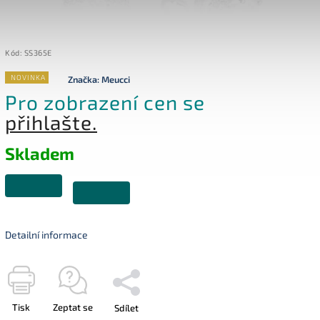
Kód:
SS365E
NOVINKA
Značka:
Meucci
Pro zobrazení cen se
přihlašte.
Skladem
Detailní informace
Tisk
Zeptat se
Sdílet