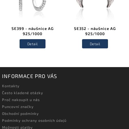
SE399 - náušnice AG
SE352 - náušnice AG
925/1000
925/1000
Detail
Detail
INFORMACE PRO VÁS
Kontakty
Často kladené otázky
Proč nakoupit u nás
Puncovní značky
Obchodní podmínky
Podmínky ochrany osobních údajů
Možnosti platby