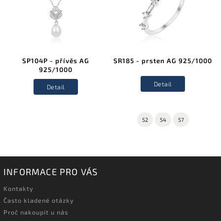
SP104P - přívěs AG
SR185 - prsten AG 925/1000
925/1000
Detail
Detail
52
54
57
INFORMACE PRO VÁS
Kontakty
Často kladené otázky
Proč nakoupit u nás