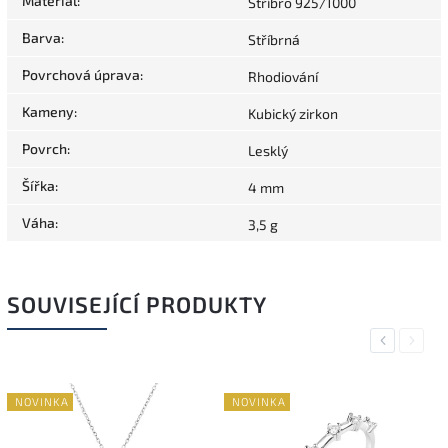
Materiál
:
Stříbro 925/1000
Barva
:
Stříbrná
Povrchová úprava
:
Rhodiování
Kameny
:
Kubický zirkon
Povrch
:
Lesklý
Šířka
:
4 mm
Váha
:
3,5 g
SOUVISEJÍCÍ PRODUKTY
Previous
Next
NOVINKA
NOVINKA