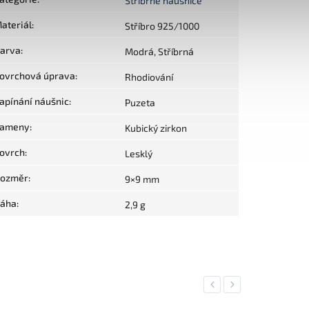
Stříbrné náušnice
ateriál
:
Stříbro 925/1000
arva
:
Modrá, Stříbrná
ovrchová úprava
:
Rhodiování
apínání náušnic
:
Puzeta
ameny
:
Kubický zirkon
ovrch
:
Lesklý
ozměr
:
9×9 mm
áha
:
2,9 g
Previous
Next