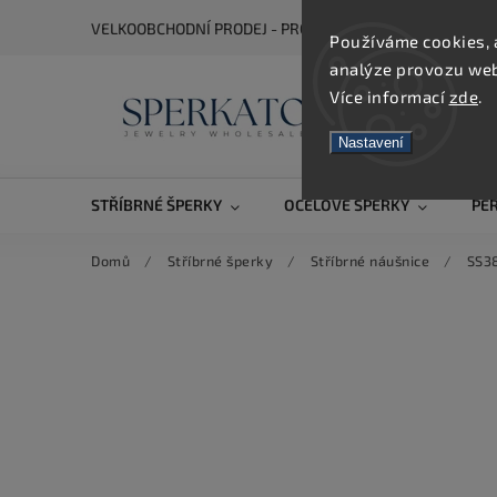
VELKOOBCHODNÍ PRODEJ - PRO ZOBRAZENÍ CEN SE REGIS
Používáme cookies, 
analýze provozu webu
Více informací
zde
.
Nastavení
STŘÍBRNÉ ŠPERKY
OCELOVÉ ŠPERKY
PE
Domů
/
Stříbrné šperky
/
Stříbrné náušnice
/
SS38