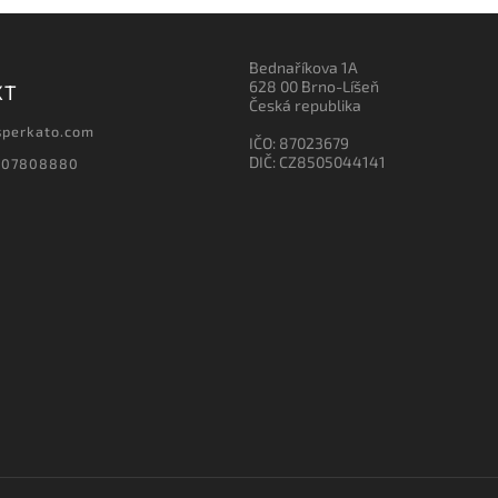
Bednaříkova 1A
628 00 Brno-Líšeň
KT
Česká republika
sperkato.com
IČO: 87023679
DIČ: CZ8505044141
607808880