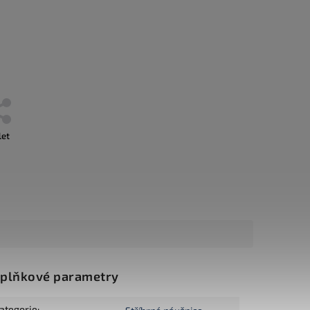
let
plňkové parametry
ategorie
: