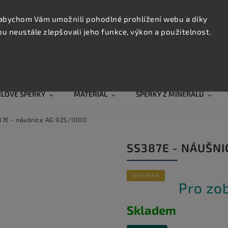
KONTAK
TRUJTE
abychom Vám umožnili pohodlné prohlížení webu a díky
 neustále zlepšovali jeho funkce, výkon a použitelnost.
Hledat
RLOVÉ ŠPERKY
MATERIÁL
ŠPERKY Z MINERÁLŮ
7E - náušnice AG 925/1000
SS387E - NÁUŠNI
NOVINKA
Pro zo
Skladem