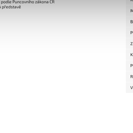
o podle Puncovního zákona ČR
á představě
M
B
P
Z
K
P
R
V