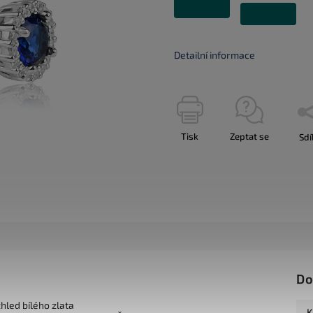
Detailní informace
Tisk
Zeptat se
Sdí
Do
zhled bílého zlata
K