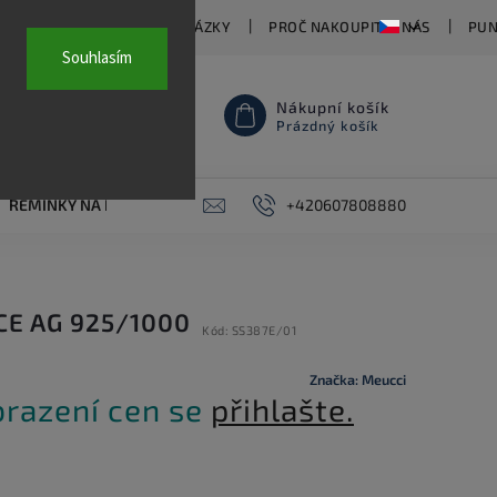
TY
ČASTO KLADENÉ OTÁZKY
PROČ NAKOUPIT U NÁS
PUN
Souhlasím
Nákupní košík
Prázdný košík
ŘEMÍNKY NA HODINKY
AKCE
+420607808880
PIERCING
KONTAKT
CE AG 925/1000
Kód:
SS387E/01
Značka:
Meucci
brazení cen se
přihlašte.