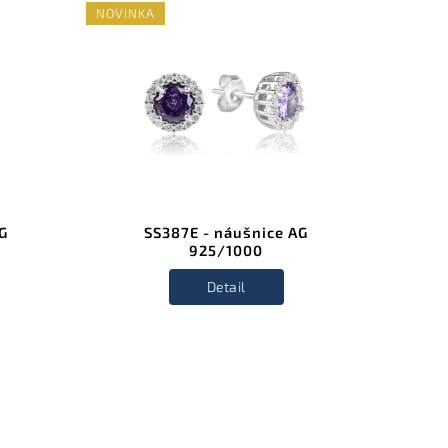
NOVINKA
NOVINK
G
SS387E - náušnice AG
925/1000
Detail