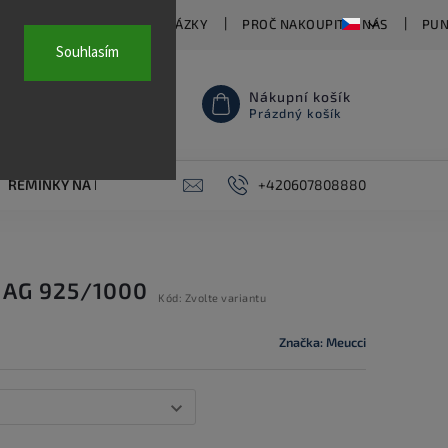
TY
ČASTO KLADENÉ OTÁZKY
PROČ NAKOUPIT U NÁS
PUN
Souhlasím
Nákupní košík
Prázdný košík
ŘEMÍNKY NA HODINKY
AKCE
+420607808880
PIERCING
KONTAKT
 AG 925/1000
Kód:
Zvolte variantu
Značka:
Meucci