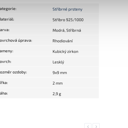
ategorie
:
Stříbrné prsteny
ateriál
:
Stříbro 925/1000
arva
:
Modrá, Stříbrná
ovrchová úprava
:
Rhodiování
ameny
:
Kubický zirkon
ovrch
:
Lesklý
ozměr ozdoby
:
9x9 mm
ířka
:
2 mm
áha
:
2,9 g
Previous
Next