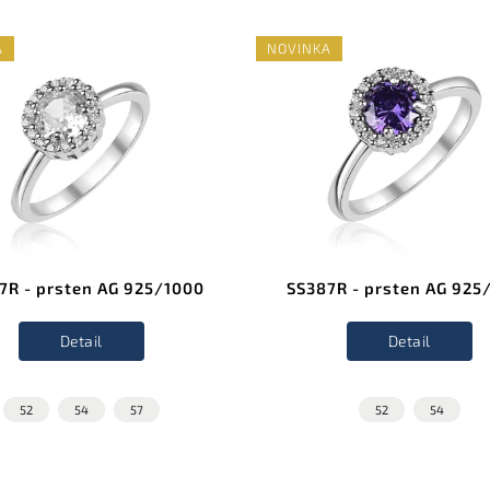
A
NOVINKA
7R - prsten AG 925/1000
SS387R - prsten AG 925
Detail
Detail
52
54
57
52
54