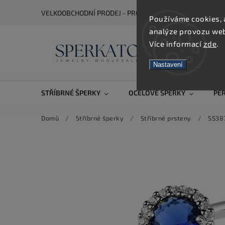
VELKOOBCHODNÍ PRODEJ - PRO ZOBRAZENÍ CEN SE REGIS
Používáme cookies, 
analýze provozu webu
Více informací
zde
.
Nastavení
STŘÍBRNÉ ŠPERKY
OCELOVÉ ŠPERKY
PE
Domů
/
Stříbrné šperky
/
Stříbrné prsteny
/
SS38