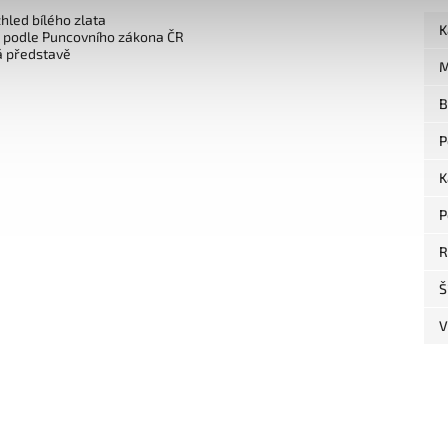
zhled bílého zlata
K
o podle Puncovního zákona ČR
á představě
M
B
P
K
P
R
Š
V