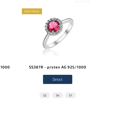
NOVINKA
NOVINK
/1000
SS387R - prsten AG 925/1000
SS38
Detail
52
54
57