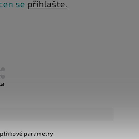
 cen se
přihlašte.
let
plňkové parametry