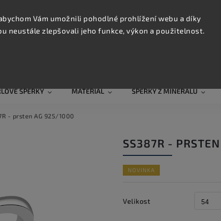
KONTAK
TRUJTE
abychom Vám umožnili pohodlné prohlížení webu a díky
 neustále zlepšovali jeho funkce, výkon a použitelnost.
Hledat
RLOVÉ ŠPERKY
MATERIÁL
ŠPERKY Z MINERÁLŮ
7R - prsten AG 925/1000
SS387R - PRSTEN
NOVINKA
Velikost