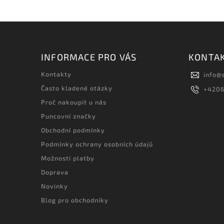
INFORMACE PRO VÁS
KONTA
Kontakty
info
@
Často kladené otázky
+420
Proč nakoupit u nás
Puncovní značky
Obchodní podmínky
Podmínky ochrany osobních údajů
Možnosti platby
Doprava
Novinky
Blog pro obchodníky