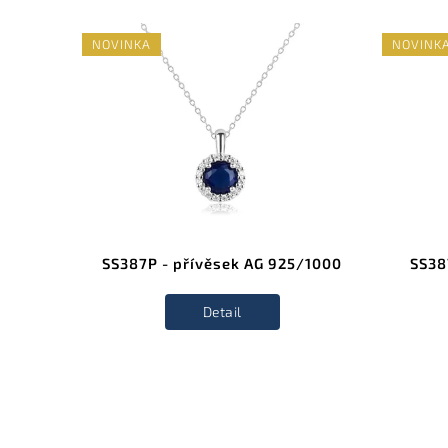
NOVINKA
NOVINK
G
SS387P - přívěsek AG 925/1000
SS38
Detail