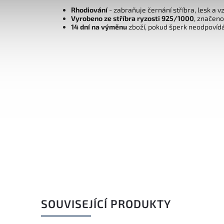
Rhodiování
- zabraňuje černání stříbra, lesk a v
Vyrobeno ze stříbra ryzosti 925/1000
, značen
14 dní na výměnu
zboží, pokud šperk neodpovíd
SOUVISEJÍCÍ PRODUKTY