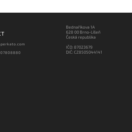
Bednaříkova 1A
628 00 Brno-Líšeň
KT
Česká republika
sperkato.com
IČO: 87023679
DIČ: CZ8505044141
607808880