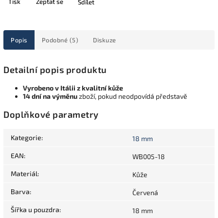
Tisk
Zeptat se
Sdílet
Popis
Podobné (5)
Diskuze
Detailní popis produktu
Vyrobeno v Itálii z kvalitní kůže
14 dní na výměnu
zboží, pokud neodpovídá představě
Doplňkové parametry
Kategorie
:
18 mm
EAN
:
WB005-18
Materiál
:
Kůže
Barva
:
Červená
Šířka u pouzdra
:
18 mm