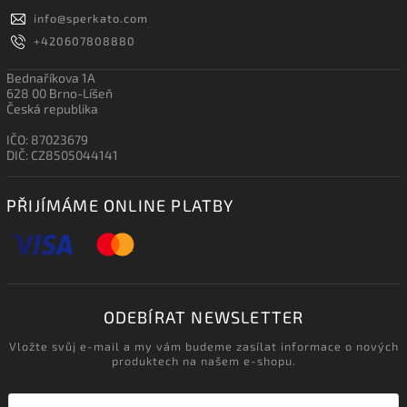
info
@
sperkato.com
+420607808880
Bednaříkova 1A
628 00 Brno-Líšeň
Česká republika
IČO: 87023679
DIČ: CZ8505044141
PŘIJÍMÁME ONLINE PLATBY
ODEBÍRAT NEWSLETTER
Vložte svůj e-mail a my vám budeme zasílat informace o nových
produktech na našem e-shopu.