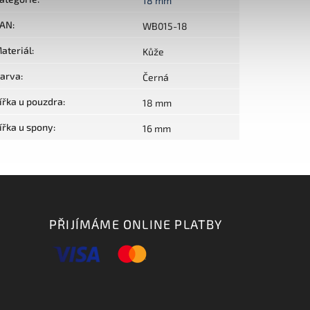
18 mm
AN
:
WB015-18
ateriál
:
Kůže
arva
:
Černá
ířka u pouzdra
:
18 mm
ířka u spony
:
16 mm
PŘIJÍMÁME ONLINE PLATBY