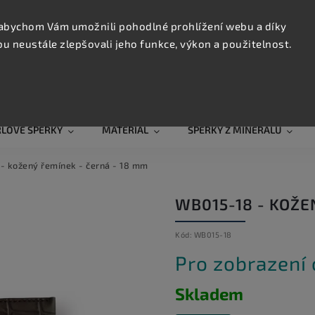
KONTAK
TRUJTE
abychom Vám umožnili pohodlné prohlížení webu a díky
 neustále zlepšovali jeho funkce, výkon a použitelnost.
Hledat
RLOVÉ ŠPERKY
MATERIÁL
ŠPERKY Z MINERÁLŮ
- kožený řemínek - černá - 18 mm
WB015-18 - KOŽE
Kód:
WB015-18
Pro zobrazení
Skladem