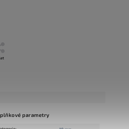
let
plňkové parametry
ategorie
: