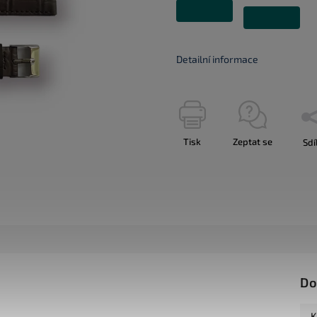
Detailní informace
Tisk
Zeptat se
Sdí
Do
K