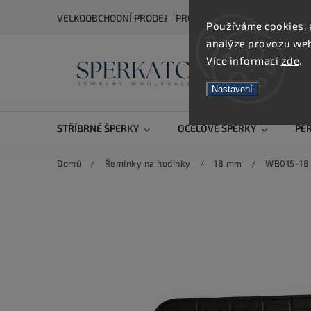
VELKOOBCHODNÍ PRODEJ - PRO ZOBRAZENÍ CEN SE REGIS
Používáme cookies, 
analýze provozu webu
Více informací
zde
.
Nastavení
STŘÍBRNÉ ŠPERKY
OCELOVÉ ŠPERKY
PE
Domů
/
Řemínky na hodinky
/
18 mm
/
WB015-18 