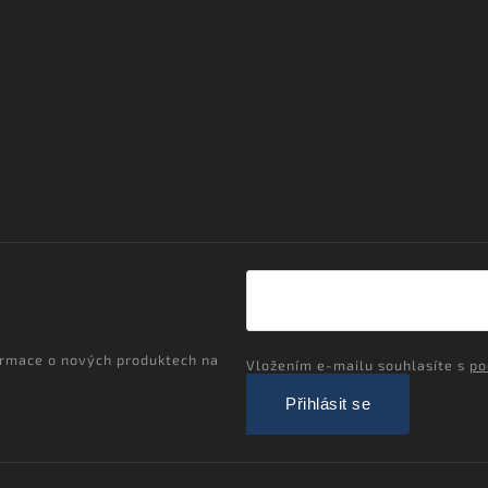
ormace o nových produktech na
Vložením e-mailu souhlasíte s
po
Přihlásit se