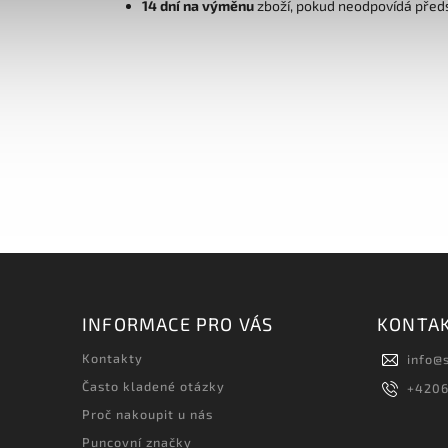
14 dní na výměnu
zboží, pokud neodpovídá před
INFORMACE PRO VÁS
KONTA
Kontakty
info
@
Často kladené otázky
+420
Proč nakoupit u nás
Puncovní značky