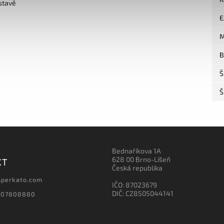
stavě
E
M
B
Š
Š
Bednaříkova 1A
628 00 Brno-Líšeň
KT
Česká republika
sperkato.com
IČO: 87023679
DIČ: CZ8505044141
607808880