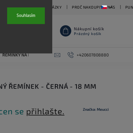
TY
ČASTO KLADENÉ OTÁZKY
PROČ NAKOUPIT U NÁS
PUN
Souhlasím
Nákupní košík
Prázdný košík
ŘEMÍNKY NA HODINKY
AKCE
+420607808880
PIERCING
KONTAKT
NÝ ŘEMÍNEK - ČERNÁ - 18 MM
 cen se
přihlašte.
Značka:
Meucci