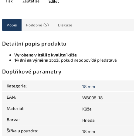
Tisk
Zeptat se
Sdílet
Popis
Podobné (5)
Diskuze
Detailní popis produktu
Vyrobeno v Itálii z kvalitní kůže
14 dní na výměnu
zboží, pokud neodpovídá představě
Doplňkové parametry
Kategorie
:
18 mm
EAN
:
WB008-18
Materiál
:
Kůže
Barva
:
Hnědá
Šířka u pouzdra
:
18 mm