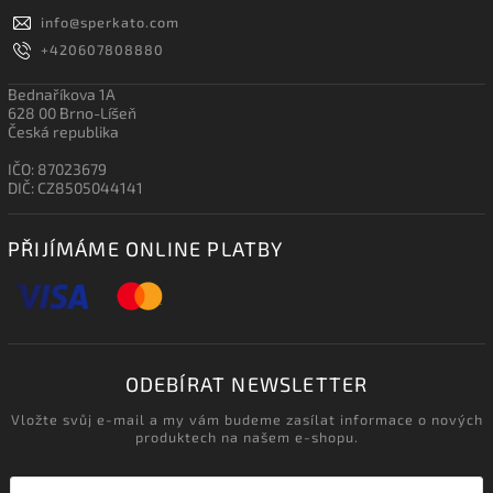
info
@
sperkato.com
+420607808880
Bednaříkova 1A
628 00 Brno-Líšeň
Česká republika
IČO: 87023679
DIČ: CZ8505044141
PŘIJÍMÁME ONLINE PLATBY
ODEBÍRAT NEWSLETTER
Vložte svůj e-mail a my vám budeme zasílat informace o nových
produktech na našem e-shopu.