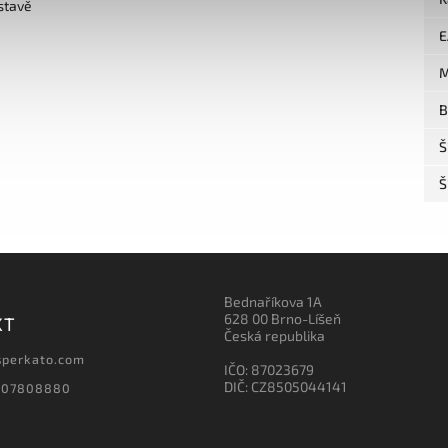
stavě
E
M
B
Š
Š
Bednaříkova 1A
628 00 Brno-Líšeň
KT
Česká republika
sperkato.com
IČO: 87023679
DIČ: CZ8505044141
607808880