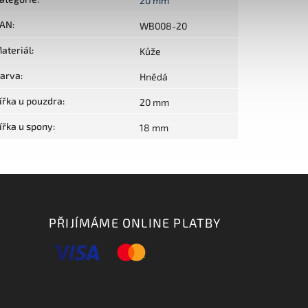
20 mm
AN
:
WB008-20
ateriál
:
Kůže
arva
:
Hnědá
ířka u pouzdra
:
20 mm
ířka u spony
:
18 mm
PŘIJÍMÁME ONLINE PLATBY