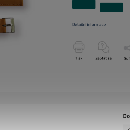
Detailní informace
Tisk
Zeptat se
Sdí
Do
K