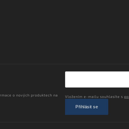
ormace o nových produktech na
Vložením e-mailu souhlasíte s
po
Přihlásit se