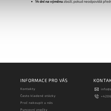
14 dní na výměnu
zboží, pokud neodpovídá před
INFORMACE PRO VÁS
KONTA
Kontakty
info
@
Často kladené otázky
+420
Proč nakoupit u nás
Puncovní značky