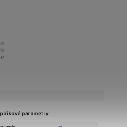
let
plňkové parametry
ategorie
: