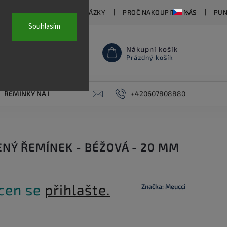
TY
ČASTO KLADENÉ OTÁZKY
PROČ NAKOUPIT U NÁS
PUN
Souhlasím
Nákupní košík
Prázdný košík
ŘEMÍNKY NA HODINKY
AKCE
+420607808880
PIERCING
KONTAKT
NÝ ŘEMÍNEK - BÉŽOVÁ - 20 MM
 cen se
přihlašte.
Značka:
Meucci