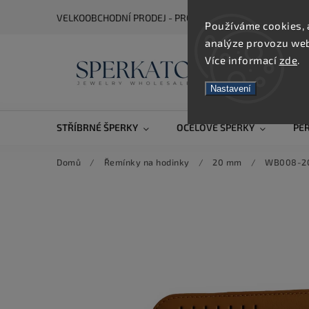
VELKOOBCHODNÍ PRODEJ - PRO ZOBRAZENÍ CEN SE REGIS
Používáme cookies, 
analýze provozu webu
Více informací
zde
.
Nastavení
STŘÍBRNÉ ŠPERKY
OCELOVÉ ŠPERKY
PE
Domů
/
Řemínky na hodinky
/
20 mm
/
WB008-20 