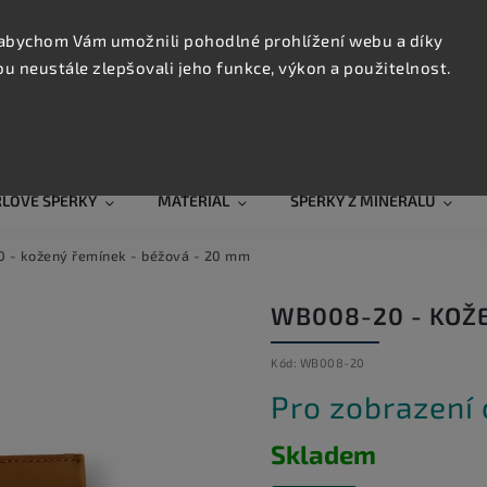
KONTAK
TRUJTE
abychom Vám umožnili pohodlné prohlížení webu a díky
 neustále zlepšovali jeho funkce, výkon a použitelnost.
Hledat
RLOVÉ ŠPERKY
MATERIÁL
ŠPERKY Z MINERÁLŮ
- kožený řemínek - béžová - 20 mm
WB008-20 - KOŽE
Kód:
WB008-20
Pro zobrazení
Skladem