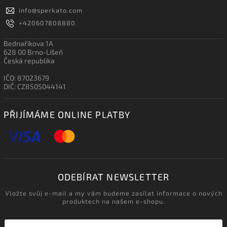
info
@
sperkato.com
+420607808880
Bednaříkova 1A
628 00 Brno-Líšeň
Česká republika
IČO: 87023679
DIČ: CZ8505044141
PŘIJÍMÁME ONLINE PLATBY
ODEBÍRAT NEWSLETTER
Vložte svůj e-mail a my vám budeme zasílat informace o nových
produktech na našem e-shopu.