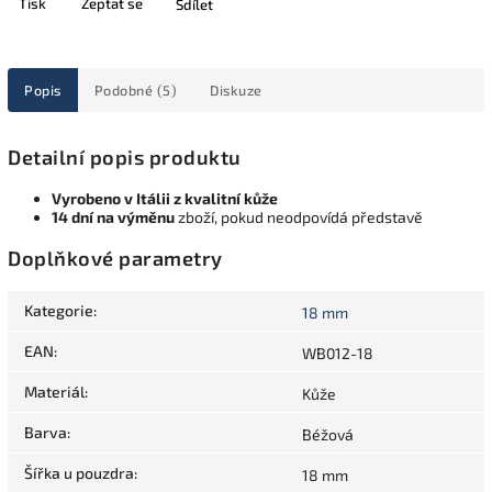
Tisk
Zeptat se
Sdílet
Popis
Podobné (5)
Diskuze
Detailní popis produktu
Vyrobeno v Itálii z kvalitní kůže
14 dní na výměnu
zboží, pokud neodpovídá představě
Doplňkové parametry
Kategorie
:
18 mm
EAN
:
WB012-18
Materiál
:
Kůže
Barva
:
Béžová
Šířka u pouzdra
:
18 mm