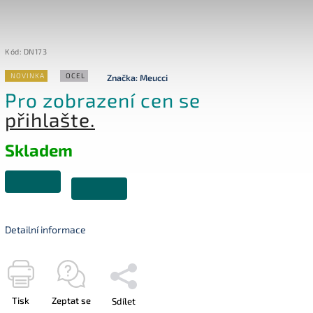
Kód:
DN173
NOVINKA
OCEL
Značka:
Meucci
Pro zobrazení cen se
přihlašte.
Skladem
Detailní informace
Tisk
Zeptat se
Sdílet