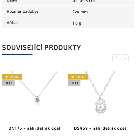
42-49,5 cm
Rozměr ozdoby
:
7x4 mm
Váha
:
1,6 g
SOUVISEJÍCÍ PRODUKTY
Previous
Next
NOVINKA
NOVINKA
OCEL
OCEL
DN176 - náhrdelník ocel
DS469 - náhrdelník ocel