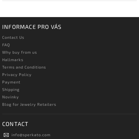
INFORMACE PRO VÁS
Contact Us
FAQ
Why buy from us
Hallmarks
Terms and Conditions
Privacy Policy
Payment
Shipping
Novinky
Blog for Jewelry Retailers
CONTACT
info
@
sperkato.com