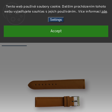
Tento web používá soubory cookie. Dalším procházením tohoto
webu vyjadřujete souhlas s jejich používáním.. Více informací
zde
.
Search
Settings
Accept
WB008-20 - LEATHER BAND - BEIGE -
20 MM