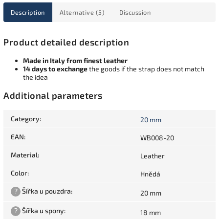
Description
Alternative (5)
Discussion
Product detailed description
Made in Italy from finest leather
14 days to exchange
the goods if the strap does not match
the idea
Additional parameters
Category
:
20 mm
EAN
:
WB008-20
Material
:
Leather
Color
:
Hnědá
?
Šířka u pouzdra
:
20 mm
?
Šířka u spony
:
18 mm