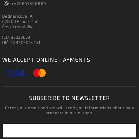
+420607808880
Bednaříkova 1A
628 00 Brno-Líšeň
Česká republika
IČO: 87023679
DIČ: CZ8505044141
WE ACCEPT ONLINE PAYMENTS
SUBSCRIBE TO NEWSLETTER
Enter your email and we will send you informations about new
products in our e-shop.