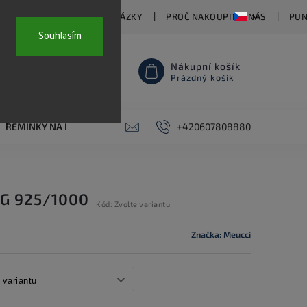
TY
ČASTO KLADENÉ OTÁZKY
PROČ NAKOUPIT U NÁS
PUN
Souhlasím
Nákupní košík
Prázdný košík
ŘEMÍNKY NA HODINKY
AKCE
+420607808880
PIERCING
KONTAKT
AG 925/1000
Kód:
Zvolte variantu
Značka:
Meucci