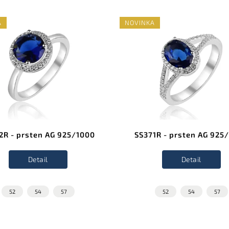
A
NOVINKA
2R - prsten AG 925/1000
SS371R - prsten AG 925
Detail
Detail
52
54
57
52
54
57