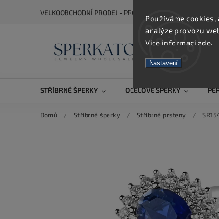
VELKOOBCHODNÍ PRODEJ - PRO ZOBRAZENÍ CEN SE REGIS
Používáme cookies, 
analýze provozu webu
Více informací
zde
.
Nastavení
STŘÍBRNÉ ŠPERKY
OCELOVÉ ŠPERKY
PE
Domů
/
Stříbrné šperky
/
Stříbrné prsteny
/
SR154