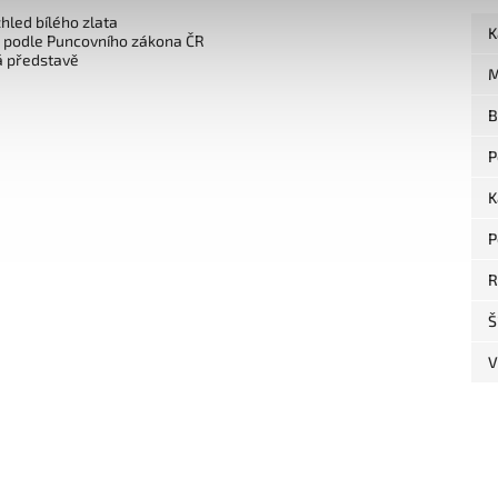
zhled bílého zlata
K
o podle Puncovního zákona ČR
á představě
M
B
P
K
P
R
Š
V