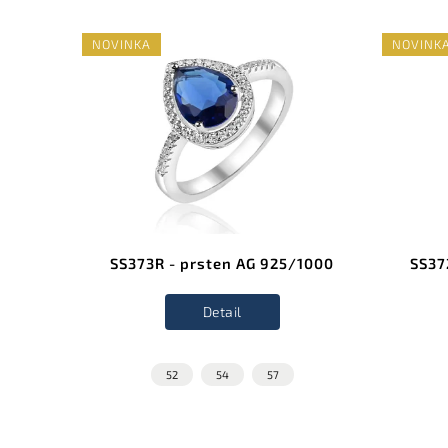
NOVINKA
NOVINK
/1000
SS373R - prsten AG 925/1000
SS37
Detail
52
54
57