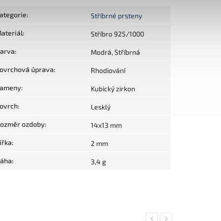
ategorie
:
Stříbrné prsteny
ateriál
:
Stříbro 925/1000
arva
:
Modrá, Stříbrná
ovrchová úprava
:
Rhodiování
ameny
:
Kubický zirkon
ovrch
:
Lesklý
ozměr ozdoby
:
14x13 mm
ířka
:
2 mm
áha
:
3,4 g
Previous
Next