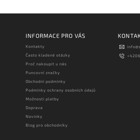
INFORMACE PRO VÁS
KONTA
Kontakty
info
@
Často kladené otázky
+420
Proč nakoupit u nás
Puncovní značky
Obchodní podmínky
Podmínky ochrany osobních údajů
Možnosti platby
Doprava
Novinky
Blog pro obchodníky