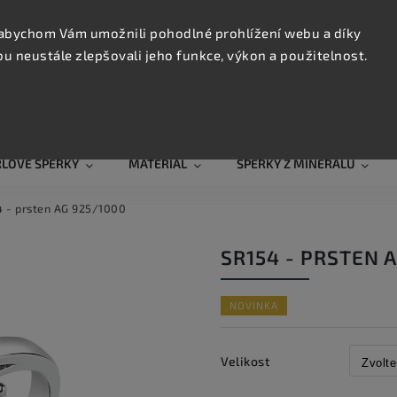
KONTAK
TRUJTE
abychom Vám umožnili pohodlné prohlížení webu a díky
 neustále zlepšovali jeho funkce, výkon a použitelnost.
Hledat
RLOVÉ ŠPERKY
MATERIÁL
ŠPERKY Z MINERÁLŮ
 - prsten AG 925/1000
SR154 - PRSTEN 
NOVINKA
Velikost