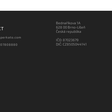
Bednaříkova 1A
628 00 Brno-Líšeň
KT
Česká republika
sperkato.com
IČO: 87023679
DIČ: CZ8505044141
607808880