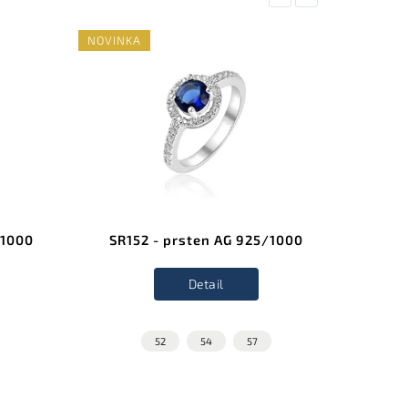
NOVINKA
NOVINK
/1000
SR152 - prsten AG 925/1000
SS36
Detail
52
54
57