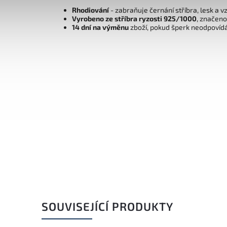
Rhodiování
- zabraňuje černání stříbra, lesk a v
Vyrobeno ze stříbra ryzosti 925/1000
, značen
14 dní na výměnu
zboží, pokud šperk neodpovíd
SOUVISEJÍCÍ PRODUKTY