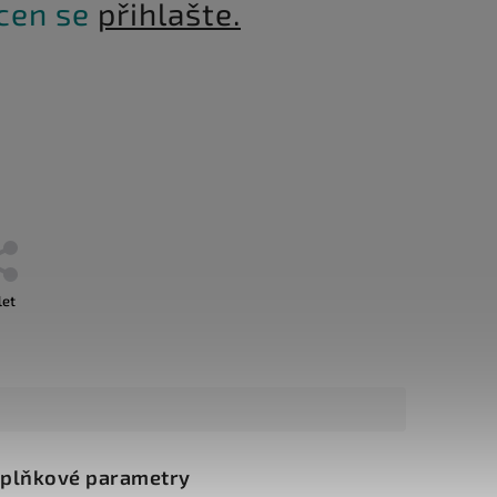
 cen se
přihlašte.
let
plňkové parametry