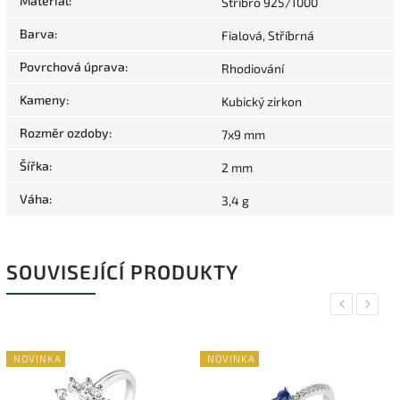
Materiál
:
Stříbro 925/1000
Barva
:
Fialová, Stříbrná
Povrchová úprava
:
Rhodiování
Kameny
:
Kubický zirkon
Rozměr ozdoby
:
7x9 mm
Šířka
:
2 mm
Váha
:
3,4 g
SOUVISEJÍCÍ PRODUKTY
Previous
Next
NOVINKA
NOVINKA