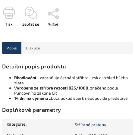
Tisk
Zeptat se
Sdílet
Popis
Diskuze
Detailní popis produktu
Rhodiování
- zabraňuje černání stříbra, lesk a vzhled bílého
zlata
Vyrobeno ze stříbra ryzosti 925/1000
, značeno podle
Puncovního zákona ČR
14 dní na výměnu
zboží, pokud šperk neodpovídá představě
Doplňkové parametry
Kategorie
:
Stříbrné prsteny