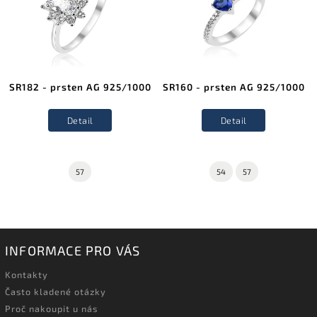
SR182 - prsten AG 925/1000
SR160 - prsten AG 925/1000
Detail
Detail
57
54
57
INFORMACE PRO VÁS
Kontakty
Často kladené otázky
Proč nakoupit u nás