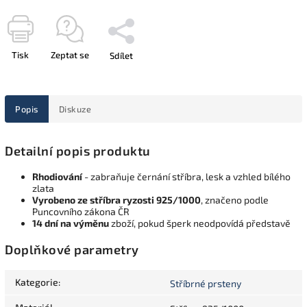
Tisk
Zeptat se
Sdílet
Popis
Diskuze
Detailní popis produktu
Rhodiování
- zabraňuje černání stříbra, lesk a vzhled bílého
zlata
Vyrobeno ze stříbra ryzosti 925/1000
, značeno podle
Puncovního zákona ČR
14 dní na výměnu
zboží, pokud šperk neodpovídá představě
Doplňkové parametry
Kategorie
:
Stříbrné prsteny