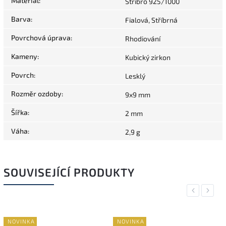
Materiál
:
Stříbro 925/1000
Barva
:
Fialová, Stříbrná
Povrchová úprava
:
Rhodiování
Kameny
:
Kubický zirkon
Povrch
:
Lesklý
Rozměr ozdoby
:
9x9 mm
Šířka
:
2 mm
Váha
:
2,9 g
SOUVISEJÍCÍ PRODUKTY
Previous
Next
NOVINKA
NOVINKA