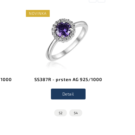
NOVINKA
NOVINK
/1000
SS387R - prsten AG 925/1000
SS38
Detail
52
54