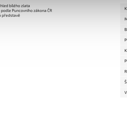
zhled bílého zlata
K
o podle Puncovního zákona ČR
á představě
M
B
P
K
P
R
Š
V