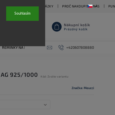
TY
ČASTO KLADENÉ OTÁZKY
PROČ NAKOUPIT U NÁS
PUN
Souhlasím
Nákupní košík
Prázdný košík
ŘEMÍNKY NA HODINKY
AKCE
+420607808880
PIERCING
KONTAKT
 AG 925/1000
Kód:
Zvolte variantu
Značka:
Meucci