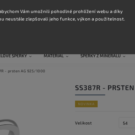
KONTAK
TRUJTE
abychom Vám umožnili pohodlné prohlížení webu a díky
 neustále zlepšovali jeho funkce, výkon a použitelnost.
Hledat
RLOVÉ ŠPERKY
MATERIÁL
ŠPERKY Z MINERÁLŮ
7R - prsten AG 925/1000
SS387R - PRSTEN
NOVINKA
Velikost