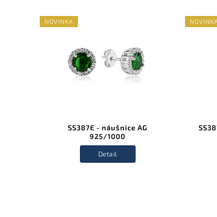
NOVINKA
NOVINK
5/1000
SS387E - náušnice AG
SS38
925/1000
Detail