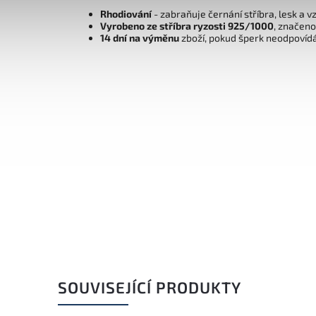
Rhodiování
- zabraňuje černání stříbra, lesk a v
Vyrobeno ze stříbra ryzosti 925/1000
, značen
14 dní na výměnu
zboží, pokud šperk neodpovíd
SOUVISEJÍCÍ PRODUKTY