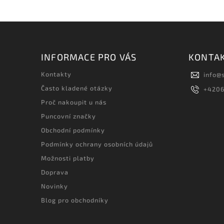
INFORMACE PRO VÁS
KONTA
Kontakty
info
@
Často kladené otázky
+420
Proč nakoupit u nás
Puncovní značky
Obchodní podmínky
Podmínky ochrany osobních údajů
Možnosti platby
Doprava
Novinky
Blog pro obchodníky