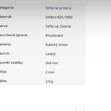
ategorie
:
Stříbrné prsteny
ateriál
:
Stříbro 925/1000
arva
:
Stříbrná, Zelená
ovrchová úprava
:
Rhodiování
ameny
:
Kubický zirkon
ovrch
:
Lesklý
ozměr ozdoby
:
9x9 mm
ířka
:
2 mm
áha
:
2,9 g
Previous
Next