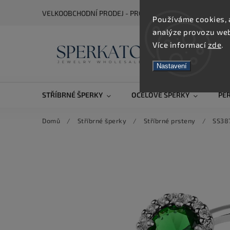
VELKOOBCHODNÍ PRODEJ - PRO ZOBRAZENÍ CEN SE REGIS
Používáme cookies, 
analýze provozu webu
Více informací
zde
.
Nastavení
STŘÍBRNÉ ŠPERKY
OCELOVÉ ŠPERKY
PE
Domů
/
Stříbrné šperky
/
Stříbrné prsteny
/
SS38