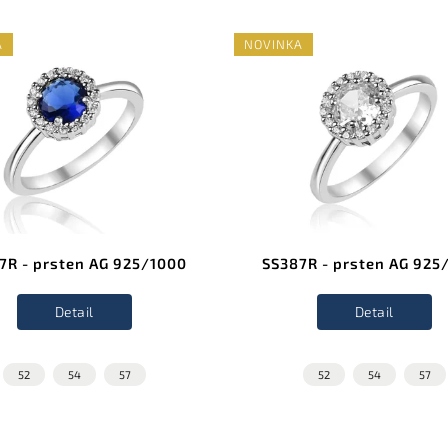
A
NOVINKA
7R - prsten AG 925/1000
SS387R - prsten AG 925
Detail
Detail
52
54
57
52
54
57