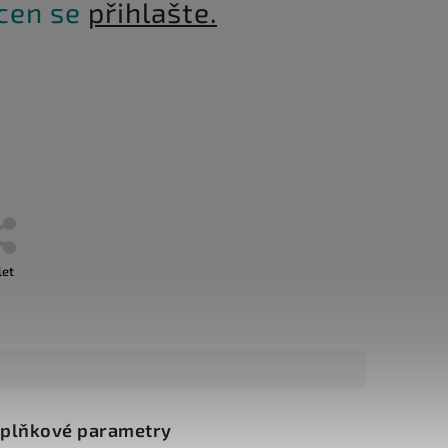
 cen se
přihlašte.
let
plňkové parametry