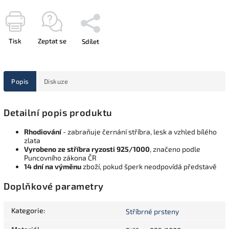
Tisk
Zeptat se
Sdílet
Popis
Diskuze
Detailní popis produktu
Rhodiování
- zabraňuje černání stříbra, lesk a vzhled bílého
zlata
Vyrobeno ze stříbra ryzosti 925/1000
, značeno podle
Puncovního zákona ČR
14 dní na výměnu
zboží, pokud šperk neodpovídá představě
Doplňkové parametry
Kategorie
:
Stříbrné prsteny