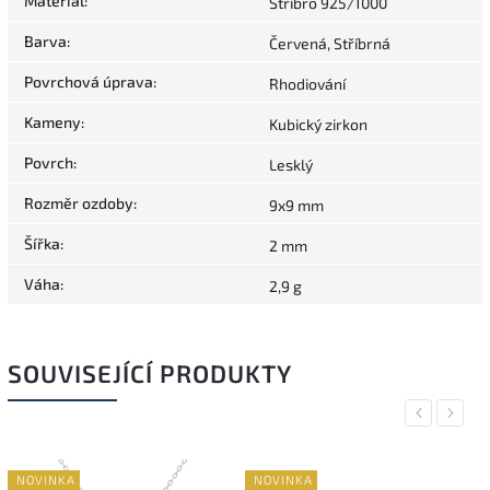
Materiál
:
Stříbro 925/1000
Barva
:
Červená, Stříbrná
Povrchová úprava
:
Rhodiování
Kameny
:
Kubický zirkon
Povrch
:
Lesklý
Rozměr ozdoby
:
9x9 mm
Šířka
:
2 mm
Váha
:
2,9 g
SOUVISEJÍCÍ PRODUKTY
Previous
Next
NOVINKA
NOVINKA