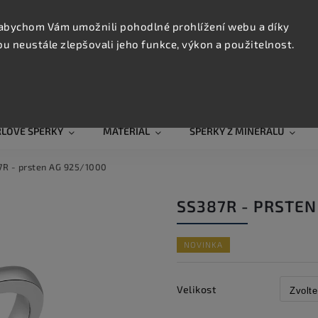
KONTAK
TRUJTE
abychom Vám umožnili pohodlné prohlížení webu a díky
 neustále zlepšovali jeho funkce, výkon a použitelnost.
Hledat
RLOVÉ ŠPERKY
MATERIÁL
ŠPERKY Z MINERÁLŮ
7R - prsten AG 925/1000
SS387R - PRSTEN
NOVINKA
Velikost