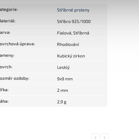
ategorie
:
Stříbrné prsteny
ateriál
:
Stříbro 925/1000
arva
:
Fialová, Stříbrná
ovrchová úprava
:
Rhodiování
ameny
:
Kubický zirkon
ovrch
:
Lesklý
ozměr ozdoby
:
9x9 mm
ířka
:
2 mm
áha
:
2,9 g
Previous
Next