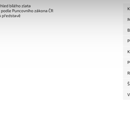
zhled bílého zlata
K
o podle Puncovního zákona ČR
á představě
M
B
P
K
P
R
Š
V