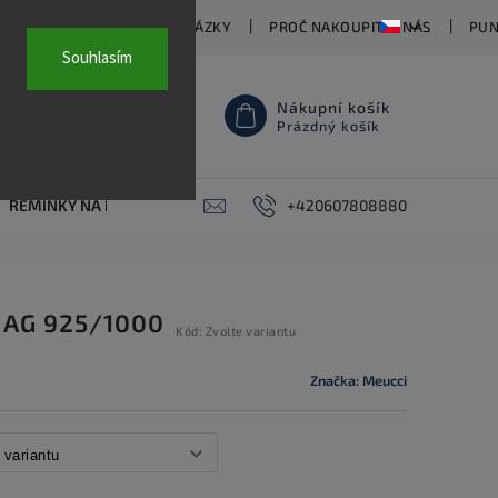
TY
ČASTO KLADENÉ OTÁZKY
PROČ NAKOUPIT U NÁS
PUN
Souhlasím
Nákupní košík
Prázdný košík
ŘEMÍNKY NA HODINKY
AKCE
+420607808880
PIERCING
KONTAKT
 AG 925/1000
Kód:
Zvolte variantu
Značka:
Meucci