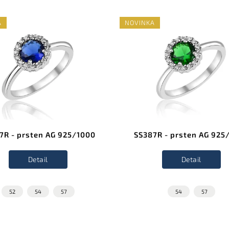
A
NOVINKA
7R - prsten AG 925/1000
SS387R - prsten AG 925
Detail
Detail
52
54
57
54
57