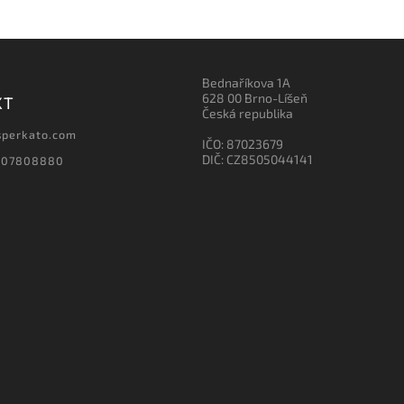
Bednaříkova 1A
628 00 Brno-Líšeň
KT
Česká republika
sperkato.com
IČO: 87023679
DIČ: CZ8505044141
607808880