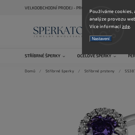
VELKOOBCHODNÍ PRODEJ - PRO ZOBRAZENÍ CEN SE REGIS
Používáme cookies, 
analýze provozu webu
Více informací
zde
.
Nastavení
STŘÍBRNÉ ŠPERKY
OCELOVÉ ŠPERKY
PE
Domů
/
Stříbrné šperky
/
Stříbrné prsteny
/
SS38