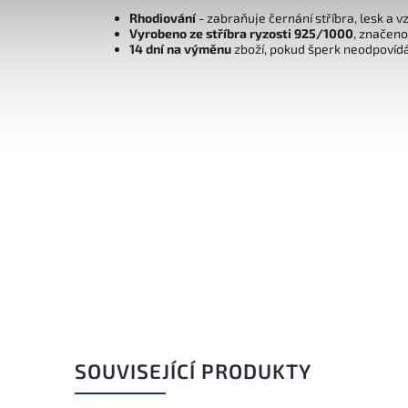
Rhodiování
- zabraňuje černání stříbra, lesk a v
Vyrobeno ze stříbra ryzosti 925/1000
, značen
14 dní na výměnu
zboží, pokud šperk neodpovíd
SOUVISEJÍCÍ PRODUKTY