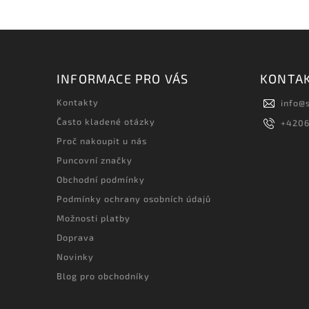
INFORMACE PRO VÁS
KONTA
Kontakty
info
@
Často kladené otázky
+420
Proč nakoupit u nás
Puncovní značky
Obchodní podmínky
Podmínky ochrany osobních údajů
Možnosti platby
Doprava
Novinky
Blog pro obchodníky