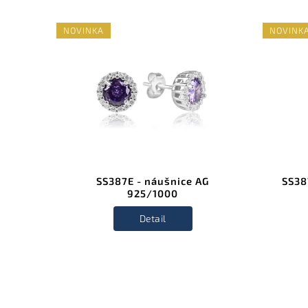
NOVINKA
NOVINK
5/1000
SS387E - náušnice AG
SS38
925/1000
Detail