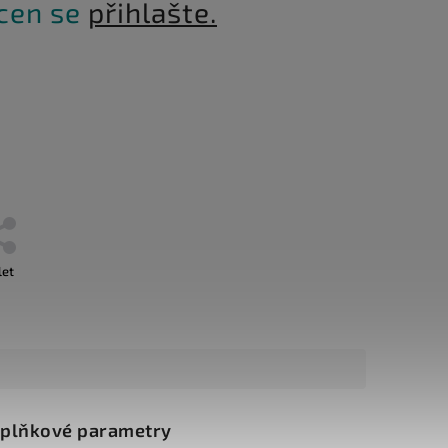
 cen se
přihlašte.
let
plňkové parametry